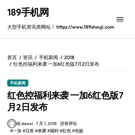
跳
189手机网
转
到
内
大型手机资讯类网站！ https://www.189shouji.com
容
首页
资讯
手机新闻
2018
红色控福利来袭 一加6红色版7月2日发布
手机新闻
红色控福利来袭 一加6红色版7
月2日发布
由 dawei
7 月 1, 2018
没有评论
#
一加
#
日发
#
来袭
#
福利
#
红色
#
色版