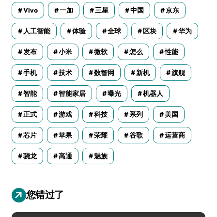
Vivo
一加
三星
中国
京东
人工智能
体验
全球
区块
华为
发布
小米
微软
怎么
性能
手机
技术
数智网
新机
旗舰
智能
智能家居
曝光
机器人
正式
游戏
科技
系列
美国
芯片
苹果
荣耀
谷歌
运营商
骁龙
高通
魅族
您错过了