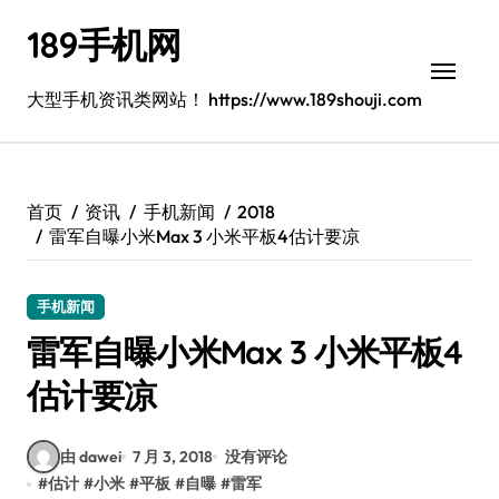
跳
189手机网
转
到
内
大型手机资讯类网站！ https://www.189shouji.com
容
首页
资讯
手机新闻
2018
雷军自曝小米Max 3 小米平板4估计要凉
手机新闻
雷军自曝小米Max 3 小米平板4
估计要凉
由 dawei
7 月 3, 2018
没有评论
#
估计
#
小米
#
平板
#
自曝
#
雷军