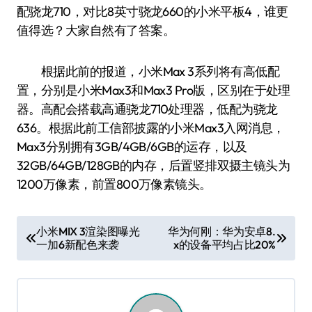
配骁龙710，对比8英寸骁龙660的小米平板4，谁更
值得选？大家自然有了答案。
根据此前的报道，小米Max 3系列将有高低配
置，分别是小米Max3和Max3 Pro版，区别在于处理
器。高配会搭载高通骁龙710处理器，低配为骁龙
636。根据此前工信部披露的小米Max3入网消息，
Max3分别拥有3GB/4GB/6GB的运存，以及
32GB/64GB/128GB的内存，后置竖排双摄主镜头为
1200万像素，前置800万像素镜头。
文
小米MIX 3渲染图曝光
华为何刚：华为安卓8.
一加6新配色来袭
x的设备平均占比20%
章
导
航