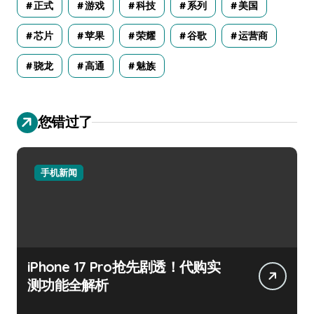
正式
游戏
科技
系列
美国
芯片
苹果
荣耀
谷歌
运营商
骁龙
高通
魅族
您错过了
手机新闻
iPhone 17 Pro抢先剧透！代购实
测功能全解析