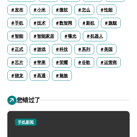
发布
小米
微软
怎么
性能
手机
技术
数智网
新机
旗舰
智能
智能家居
曝光
机器人
正式
游戏
科技
系列
美国
芯片
苹果
荣耀
谷歌
运营商
骁龙
高通
魅族
您错过了
手机新闻