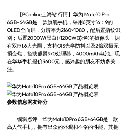
【PConline上海站 行情】华为 Mate10 Pro
6GB+64GB是一款旗舰手机，采用6英寸16：9的
OLED全面屏，分辨率为2160×1080，配后置指纹识
别；后置2000W(黑白)+1200W(彩色)的摄像头，拥
有双F/1.6大光圈，支持OIS光学防抖以及2倍双摄无
损变焦，搭载麒麟970处理器，4000mAh电池。现
在华华手机报价3600元，感兴趣的朋友不妨多关
注。
参数信息
网友评分
编辑点评：华为Mate10Pro 6GB+64GB是一款
高人气手机，拥有出众的外观和不俗的性能。其拥