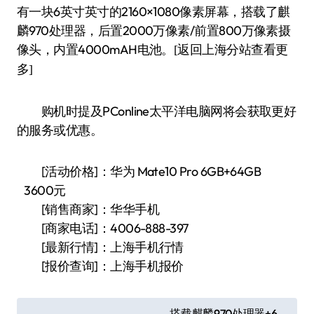
有一块6英寸英寸的2160×1080像素屏幕，搭载了麒
麟970处理器，后置2000万像素/前置800万像素摄
像头，内置4000mAH电池。
[返回上海分站查看更
多]
购机时提及PConline太平洋电脑网将会获取更好
的服务或优惠。
[活动价格]：华为 Mate10 Pro 6GB+64GB
3600元
[销售商家]：华华手机
[商家电话]：4006-888-397
[最新行情]：上海手机行情
[报价查询]：上海手机报价
文
搭载麒麟970处理器+6