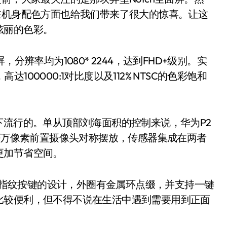
在机身配色方面也给我们带来了很大的惊喜。让这
炫丽的色彩。
，分辨率均为1080* 2244，达到FHD+级别。实
达100000:1对比度以及112% NTSC的色彩饱和
时下流行的。单从顶部刘海面积的控制来说，华为P2
2400万像素前置摄像头对称摆放，传感器集成在两者
更加节省空间。
置指纹按键的设计，外圈有金属环点缀，并支持一键
比较便利，但不得不说在生活中遇到需要用到正面