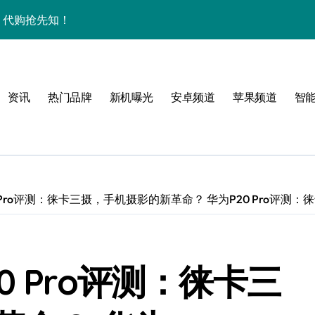
秘，代购抢先知！
购带你高效玩机！
技新亮点速围观
资讯
热门品牌
新机曝光
安卓频道
苹果频道
智
家揭秘折叠新惊喜
 Pro评测：徕卡三摄，手机摄影的新革命？ 华为P20 Pro评测
 Pro评测：徕卡三
掌中资讯轻触即达