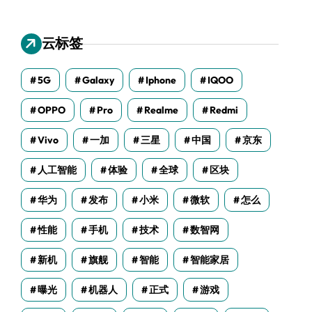
云标签
5G
Galaxy
Iphone
IQOO
OPPO
Pro
Realme
Redmi
Vivo
一加
三星
中国
京东
人工智能
体验
全球
区块
华为
发布
小米
微软
怎么
性能
手机
技术
数智网
新机
旗舰
智能
智能家居
曝光
机器人
正式
游戏