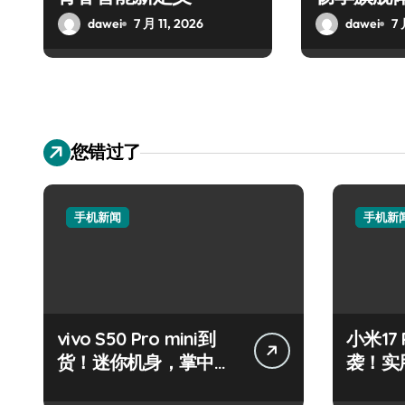
dawei
7 月 11, 2026
dawei
7 
您错过了
手机新闻
手机新
vivo S50 Pro mini到
小米17
货！迷你机身，掌中资
袭！实
讯轻触即达
代购抢