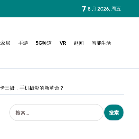
7
8 月 2026, 周五
能家居
手游
5G频道
VR
趣闻
智能生活
：徕卡三摄，手机摄影的新革命？
搜
索
：