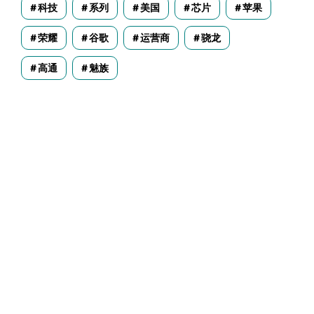
科技
系列
美国
芯片
苹果
荣耀
谷歌
运营商
骁龙
高通
魅族