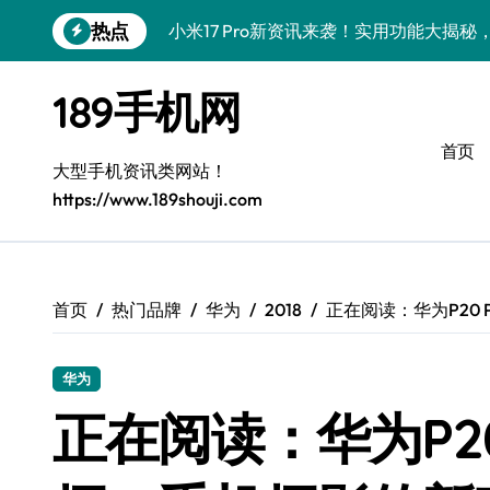
跳
热点
小米17 Pro新资讯来袭！实用功能大揭
转
到
vivo S50新功能大揭秘！限时优惠，代
内
189手机网
容
三星Galaxy S26来袭！代购揭秘创新科
首页
三星Galaxy Z Fold7抢先剧透！手机管
大型手机资讯类网站！
https://www.189shouji.com
S25 Ultra颜值炸裂！定制主题潮翻天
S24+上新！解锁手机美化神器
S26+颜值暴增！机皇美颜秘籍大公开
首页
热门品牌
华为
2018
正在阅读：华为P20
A56 5G新机登场，三星风尚来了！
华为
Galaxy Z Flip6登场，折叠潮味十足！
正在阅读：华为P20
vivo S50 Pro mini到货！迷你机身，