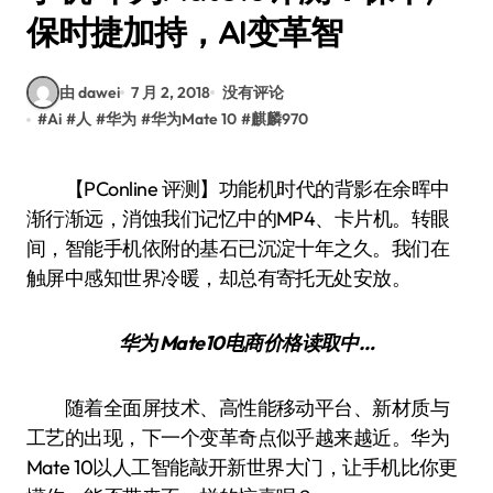
保时捷加持，AI变革智
由 dawei
7 月 2, 2018
没有评论
#
Ai
#
人
#
华为
#
华为Mate 10
#
麒麟970
【PConline 评测】功能机时代的背影在余晖中
渐行渐远，消蚀我们记忆中的MP4、卡片机。转眼
间，智能手机依附的基石已沉淀十年之久。我们在
触屏中感知世界冷暖，却总有寄托无处安放。
华为 Mate10
电商价格
读取中…
随着全面屏技术、高性能移动平台、新材质与
工艺的出现，下一个变革奇点似乎越来越近。华为
Mate 10以人工智能敲开新世界大门，让手机比你更