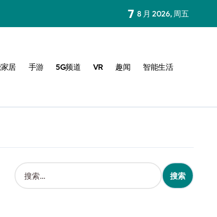
7
8 月 2026, 周五
能家居
手游
5G频道
VR
趣闻
智能生活
搜
索
：