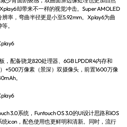
，减少背面割裂感，双曲面屏边缘处理也更加自然
lay6却带来不一样的视觉冲击。Super AMOLED
辨率，弯曲半径更是小至5.92mm。Xplay6为曲
钟等。
板，配备骁龙820处理器、6GB LPDDR4内存和
X362）+500万像素（景深）双摄像头，前置1600万像
0mAh。
ouch 3.0系统，Funtouch OS 3.0的UI设计思路和iOS
统icon，配色使用也更鲜明和清新。同时，流行