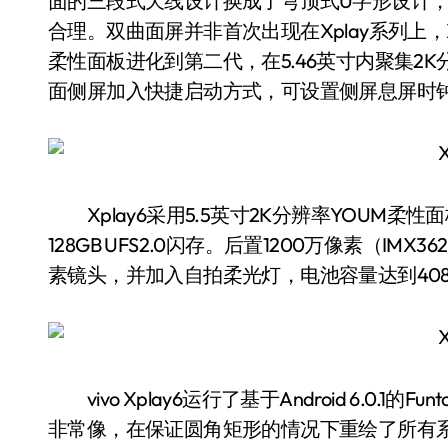
面的三段式天线设计换成了穹顶式U字形设计
合理。双曲面屏并非首次出现在Xplay系列上，Xp
柔性面板进化到第二代，在5.46英寸内聚集2K分
面侧屏加入快捷启动方式，可设置侧屏息屏时
Xplay6采用5.5英寸2K分辨率YOUM柔性面
128GB UFS2.0闪存。后置1200万像素（IM
素镜头，并加入自拍柔光灯，电池容量达到408
vivo Xplay6运行了基于Android 6.0.1的Funt
非常像，在保证圆角矩形的情况下重绘了所有系