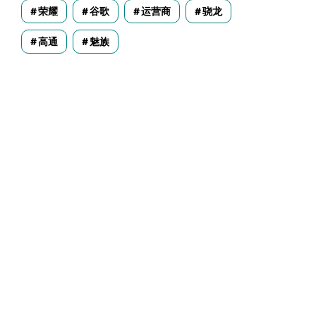
荣耀
谷歌
运营商
骁龙
高通
魅族