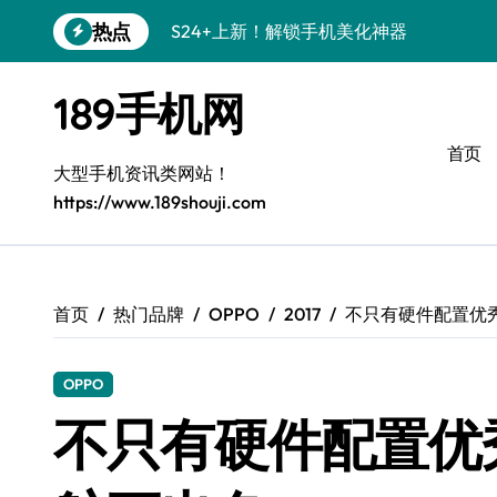
跳
热点
S24+上新！解锁手机美化神器
转
到
S26+颜值暴增！机皇美颜秘籍大公开
内
189手机网
容
A56 5G新机登场，三星风尚来了！
首页
Galaxy Z Flip6登场，折叠潮味十足！
大型手机资讯类网站！
https://www.189shouji.com
三星S26上手必学：个性化美化全攻略
S25美化秘籍：个性潮玩，炫酷一机搞定
C55 5G焕新秘籍：定制潮流就现在
首页
热门品牌
OPPO
2017
不只有硬件配置优
Galaxy C55 5G登场，颜值巅峰来了！
OPPO
S25+闪亮登场，这样打扮秒变焦点！
不只有硬件配置优
S25 Ultra颜值炸裂！定制主题潮翻天