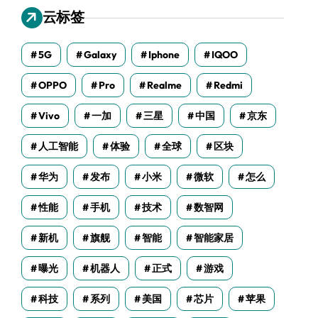
云标签
5G
Galaxy
Iphone
IQOO
OPPO
Pro
Realme
Redmi
Vivo
一加
三星
中国
京东
人工智能
体验
全球
区块
华为
发布
小米
微软
怎么
性能
手机
技术
数智网
新机
旗舰
智能
智能家居
曝光
机器人
正式
游戏
科技
系列
美国
芯片
苹果