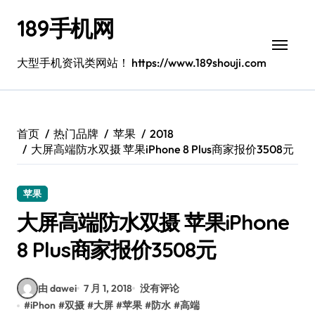
跳
189手机网
转
到
内
大型手机资讯类网站！ https://www.189shouji.com
容
首页
热门品牌
苹果
2018
大屏高端防水双摄 苹果iPhone 8 Plus商家报价3508元
苹果
大屏高端防水双摄 苹果iPhone
8 Plus商家报价3508元
由 dawei
7 月 1, 2018
没有评论
#
iPhon
#
双摄
#
大屏
#
苹果
#
防水
#
高端