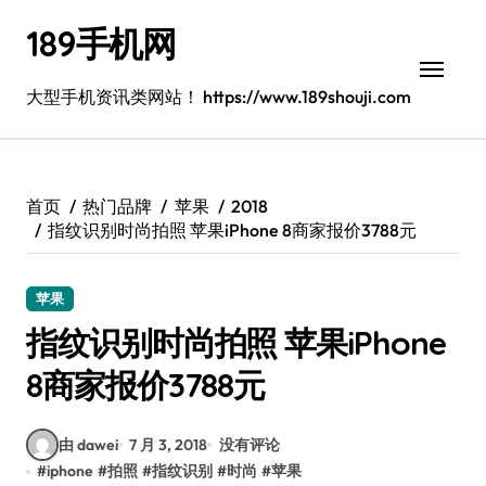
跳
189手机网
转
到
内
大型手机资讯类网站！ https://www.189shouji.com
容
首页
热门品牌
苹果
2018
指纹识别时尚拍照 苹果iPhone 8商家报价3788元
苹果
指纹识别时尚拍照 苹果iPhone
8商家报价3788元
由 dawei
7 月 3, 2018
没有评论
#
iphone
#
拍照
#
指纹识别
#
时尚
#
苹果