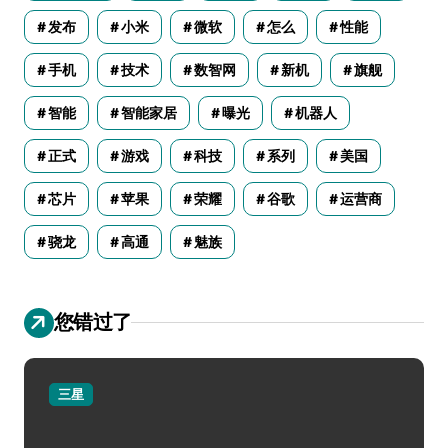
发布
小米
微软
怎么
性能
手机
技术
数智网
新机
旗舰
智能
智能家居
曝光
机器人
正式
游戏
科技
系列
美国
芯片
苹果
荣耀
谷歌
运营商
骁龙
高通
魅族
您错过了
三星