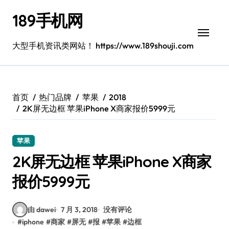
跳
189手机网
转
到
内
大型手机资讯类网站！ https://www.189shouji.com
容
首页
热门品牌
苹果
2018
2K屏无边框 苹果iPhone X商家报价5999元
苹果
2K屏无边框 苹果iPhone X商家
报价5999元
由 dawei
7 月 3, 2018
没有评论
#
iphone
#
商家
#
屏无
#
报
#
苹果
#
边框