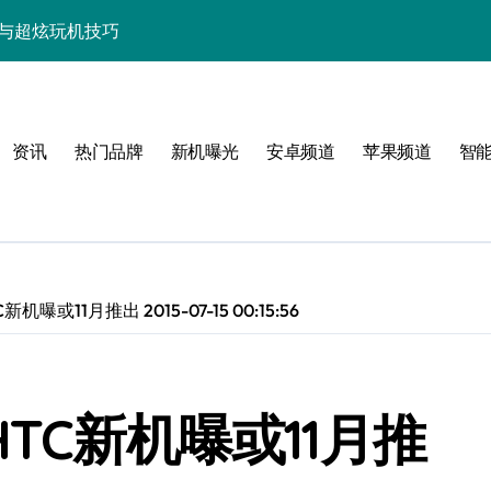
资讯与超炫玩机技巧
快人一步！
点，代购速递抢先知！
资讯
热门品牌
新机曝光
安卓频道
苹果频道
智
览+超实用技巧大放送！
置，一文速览！
亮点玩法全攻略
，代购优惠速来抢！
曝或11月推出 2015-07-15 00:15:56
，代购抢先揭秘！
新科技新亮点！
TC新机曝或11月推
功能，抢先看！