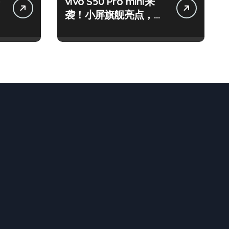
vivo S50 Pro mini来
袭！小屏旗舰亮点，代
购速递抢先知！