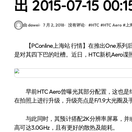
出 2015-07-15 00:1
由 dawei
7 月 2, 2018
没有评论
#
HTC
#
HTC Aero
#
上
【PConline上海站 行情】在推出One系列后，HTC的金属风一时成为流行，不过随着而来的
是对其四下巴的吐槽。近日，HTC新机Aero
早前HTC Aero曾曝光其部分配置，这也是继
在拍照上进行升级，升级亮点是F/1.9大光圈
与此同时，其预计搭配2K分辨率屏幕，并或将
高可达3.0GHz，且有更好的散热及能耗。