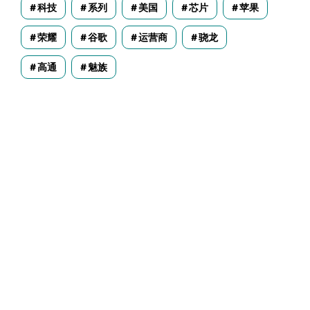
科技
系列
美国
芯片
苹果
荣耀
谷歌
运营商
骁龙
高通
魅族