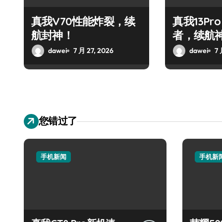
真我V70性能炸裂，续
真我13Pr
航封神！
者，续航
dawei
7 月 27, 2026
dawei
7 
您错过了
手机新闻
手机新