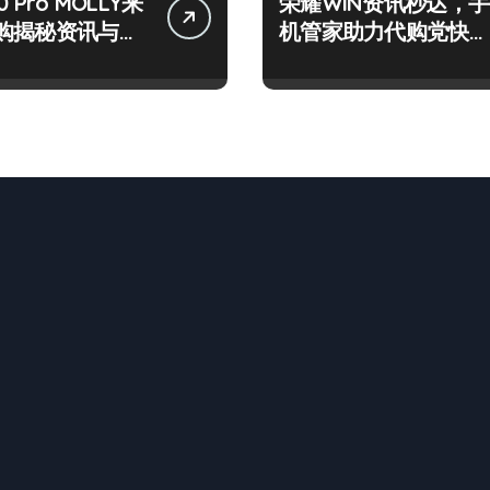
 Pro MOLLY来
荣耀WIN资讯秒达，手
购揭秘资讯与超
机管家助力代购党快人
技巧
一步！