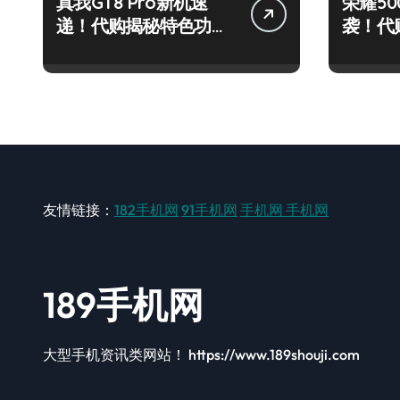
真我GT8 Pro新机速
荣耀500
递！代购揭秘特色功
袭！代
能，抢先看！
炫玩机
友情链接：
182手机网
91手机网
手机网
手机网
189手机网
大型手机资讯类网站！ https://www.189shouji.com