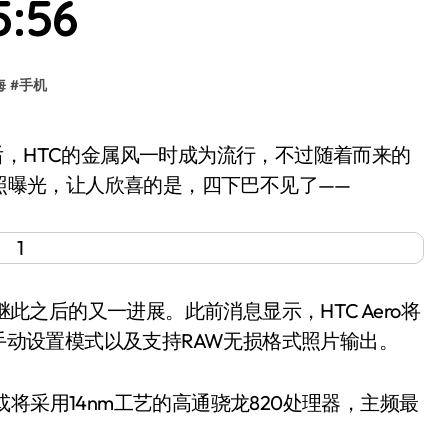
5:56
海
#
手机
谍照曝光，让人欣喜的是，四下巴不见了——
此之后的又一进展。此前消息显示，HTC Aero将
及手动设置模式以及支持RAW无损格式照片输出。
采用14nm工艺的高通骁龙820处理器，主频最