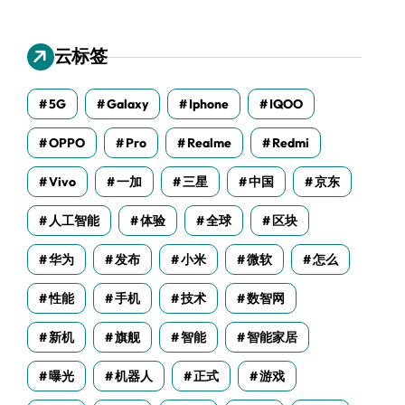
云标签
5G
Galaxy
Iphone
IQOO
OPPO
Pro
Realme
Redmi
Vivo
一加
三星
中国
京东
人工智能
体验
全球
区块
华为
发布
小米
微软
怎么
性能
手机
技术
数智网
新机
旗舰
智能
智能家居
曝光
机器人
正式
游戏