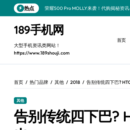
跳
热点
荣耀500 Pro MOLLY来袭！代购揭秘
转
到
荣耀WIN资讯秒达，手机管家助力代购党
内
189手机网
容
vivo S50 Pro mini来袭！小屏旗舰亮
首页
OPPO Find X9 Pro代购揭秘：亮点速
大型手机资讯类网站！
https://www.189shouji.com
手机代购揭秘：REDMI K90超全亮点配
OPPO Find X9抢先看！代购揭秘新机
华为nova15 Ultra新资讯：新功能解锁
首页
热门品牌
其他
2018
告别传统四下巴? HTC新机
三星Galaxy Z Fold7来袭！折叠屏革新
其他
三星Galaxy Z Fold7来袭！代购揭秘创
告别传统四下巴? H
真我GT8 Pro新机速递！代购揭秘特色