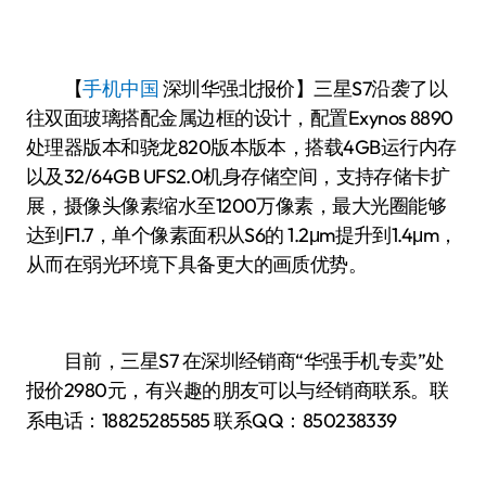
【
手机中国
深圳华强北报价】三星S7沿袭了以
往双面玻璃搭配金属边框的设计，配置Exynos 8890
处理器版本和骁龙820版本版本，搭载4GB运行内存
以及32/64GB UFS2.0机身存储空间，支持存储卡扩
展，摄像头像素缩水至1200万像素，最大光圈能够
达到F1.7，单个像素面积从S6的 1.2μm提升到1.4μm，
从而在弱光环境下具备更大的画质优势。
目前，三星S7 在深圳经销商“华强手机专卖”处
报价2980
有兴趣的朋友可以与经销商联系。联
元，
系电话：
18825285585
联系QQ：850238339