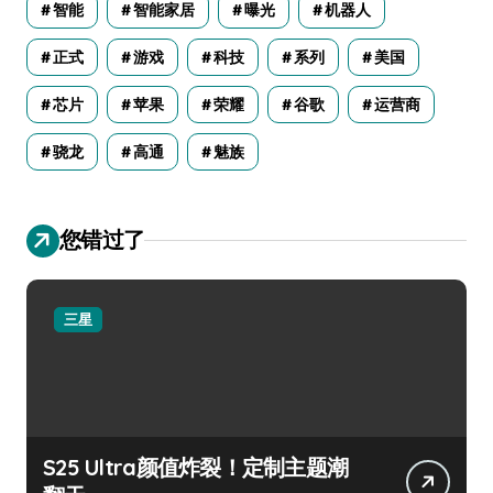
智能
智能家居
曝光
机器人
正式
游戏
科技
系列
美国
芯片
苹果
荣耀
谷歌
运营商
骁龙
高通
魅族
您错过了
三星
S25 Ultra颜值炸裂！定制主题潮