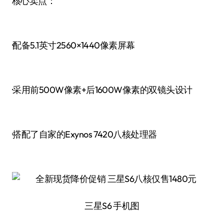
核心卖点：
·配备5.1英寸2560×1440像素屏幕
·采用前500W像素+后1600W像素的双镜头设计
·搭配了自家的Exynos 7420八核处理器
三星S6 手机图