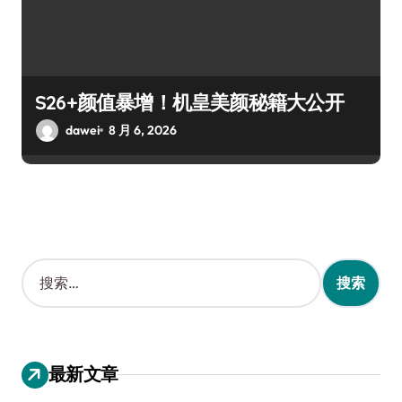
S26+颜值暴增！机皇美颜秘籍大公开
dawei
8 月 6, 2026
搜
索
：
最新文章