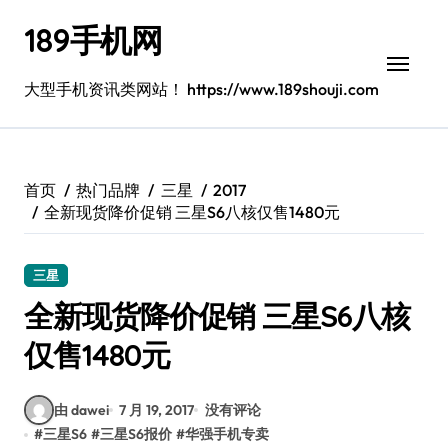
跳
189手机网
转
到
内
大型手机资讯类网站！ https://www.189shouji.com
容
首页
热门品牌
三星
2017
全新现货降价促销 三星S6八核仅售1480元
三星
全新现货降价促销 三星S6八核
仅售1480元
由 dawei
7 月 19, 2017
没有评论
#
三星S6
#
三星S6报价
#
华强手机专卖