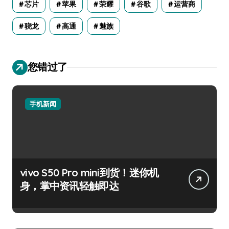
芯片
苹果
荣耀
谷歌
运营商
骁龙
高通
魅族
您错过了
手机新闻
vivo S50 Pro mini到货！迷你机
身，掌中资讯轻触即达