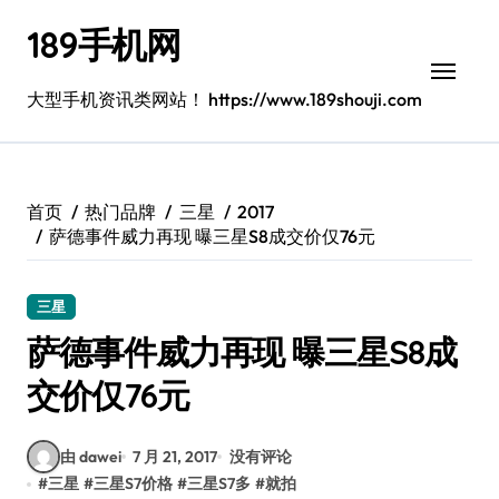
跳
189手机网
转
到
内
大型手机资讯类网站！ https://www.189shouji.com
容
首页
热门品牌
三星
2017
萨德事件威力再现 曝三星S8成交价仅76元
三星
萨德事件威力再现 曝三星S8成
交价仅76元
由 dawei
7 月 21, 2017
没有评论
#
三星
#
三星S7价格
#
三星S7多
#
就拍