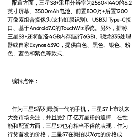
配置方面，三星S8+采用分辨率为2560×1440的6.2
英寸屏幕、3500mAh电池、前置800万+后置1200
万像素组合摄像头(支持虹膜识别)、USB3.1 Type-C接
口、基于Android7.0的TouchWiz系统。另外，据称
三星S8+还将配备4GB内存(国行6GB)、骁龙835处理
器或自家Exynos 6390，提供白色、黑色、银色、粉
色、蓝色和紫色等款式。
编辑点评：
作为三星S系列最新一代的手机，三星S7上市以来
大受市场关注，并且受到了亿万星粉的追捧。在性
能和配置方面，三星S7也有相当不俗的表现，作为
行货首发的价格，三星S7在就拍以76元的价格成