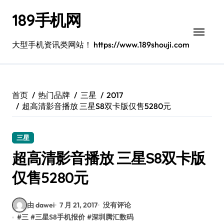
跳
189手机网
转
到
内
大型手机资讯类网站！ https://www.189shouji.com
容
首页
热门品牌
三星
2017
超高清影音播放 三星S8双卡版仅售5280元
三星
超高清影音播放 三星S8双卡版
仅售5280元
由 dawei
7 月 21, 2017
没有评论
#
三
#
三星S8手机报价
#
深圳腾汇数码