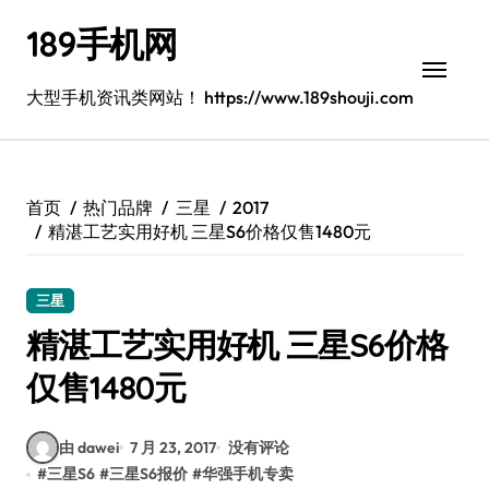
跳
189手机网
转
到
内
大型手机资讯类网站！ https://www.189shouji.com
容
首页
热门品牌
三星
2017
精湛工艺实用好机 三星S6价格仅售1480元
三星
精湛工艺实用好机 三星S6价格
仅售1480元
由 dawei
7 月 23, 2017
没有评论
#
三星S6
#
三星S6报价
#
华强手机专卖