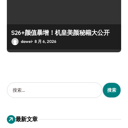
S26+颜值暴增！机皇美颜秘籍大公开
dawei
8 月 6, 2026
搜
索
：
最新文章