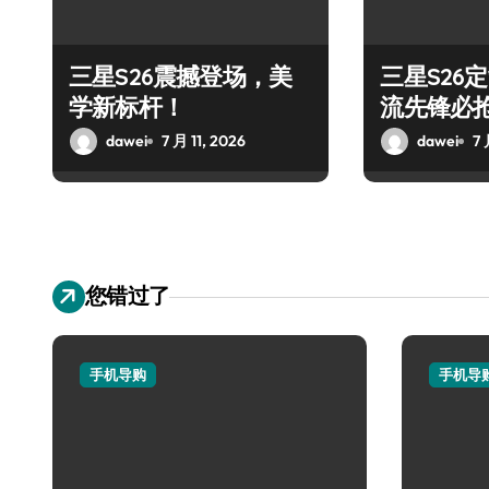
三星S26震撼登场，美
三星S26
学新标杆！
流先锋必
dawei
7 月 11, 2026
dawei
7 
您错过了
手机导购
手机导