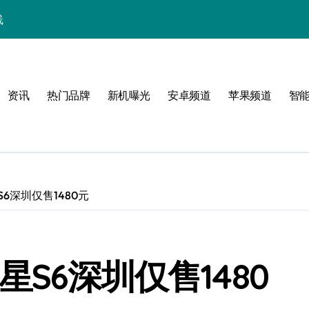
线
指南
资讯
热门品牌
新机曝光
安卓频道
苹果频道
智
活
张
6深圳仅售1480元
S6深圳仅售1480