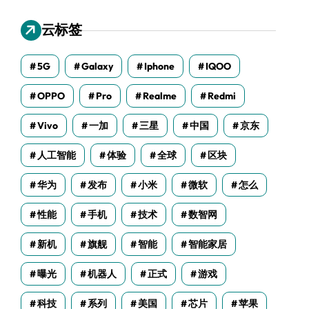
云标签
5G
Galaxy
Iphone
IQOO
OPPO
Pro
Realme
Redmi
Vivo
一加
三星
中国
京东
人工智能
体验
全球
区块
华为
发布
小米
微软
怎么
性能
手机
技术
数智网
新机
旗舰
智能
智能家居
曝光
机器人
正式
游戏
科技
系列
美国
芯片
苹果