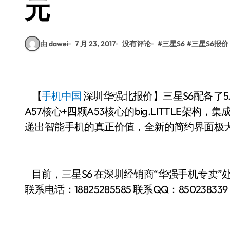
元
由 dawei
7 月 23, 2017
没有评论
#
三星S6
#
三星S6报价
【
手机中国
深圳华强北报价】三星S6配备了5.1
A57核心+四颗A53核心的big.LITTLE架构，
递出智能手机的真正价值，全新的简约界面极
目前，三星S6 在深圳经销商“华强手机专卖”处报
联系电话：
18825285585
联系QQ：850238339