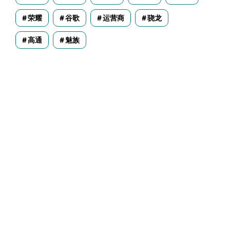
荣耀
谷歌
运营商
骁龙
高通
魅族