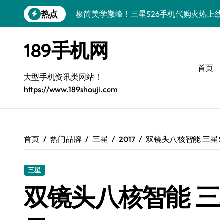
跳
热点
极简美学巅峰！三星S26手机代购火热上
转
到
华为nova 15：极简高效，生活新解
内
189手机网
容
极简美学新体验：Xiaomi MIX Flip 2购机
首页
iPhone 17e导购指南：简约之选，智慧生
大型手机资讯类网站！
https://www.189shouji.com
华为nova15 Ultra：极简高效，生活新主
真我GT8 Pro：极简首选，性能巅峰
三星W26：极简设计，畅享高效生活
首页
热门品牌
三星
2017
双镜头八核智能 三星S
极简新宠三星W26，尊享生活从此开启
三星
极简之选：三星S26，高效生活新起点
双镜头八核智能 三星
一加Turbo 6V：性能怪兽，极简之选