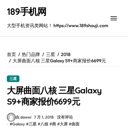
跳
189手机网
转
到
内
大型手机资讯类网站！ https://www.189shouji.com
容
首页
热门品牌
三星
2018
大屏曲面八核 三星Galaxy S9+商家报价6699元
三星
大屏曲面八核 三星Galaxy
S9+商家报价6699元
由 dawei
7 月 1, 2018
没有评论
#
Galaxy
#
三星
#
八核
#
商
#
大屏
#
曲面