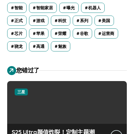
智能
智能家居
曝光
机器人
正式
游戏
科技
系列
美国
芯片
苹果
荣耀
谷歌
运营商
骁龙
高通
魅族
您错过了
三星
S25 Ultra颜值炸裂！定制主题潮