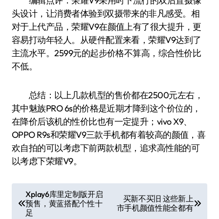
编辑点评：荣耀V9采用时下流行的双后置摄像
头设计，让消费者体验到双摄带来的非凡感受。相
对于上代产品，荣耀V9在颜值上有了很大提升，更
容易打动年轻人。从硬件配置来看，荣耀V9达到了
主流水平。2599元的起步价格不算高，综合性价比
不低。
总结：以上几款机型的售价都在2500元左右，
其中魅族PRO 6s的价格是近期才降到这个价位的，
在降价后该机的性价比也有一定提升；vivo X9、
OPPO R9s和荣耀V9三款手机都有着较高的颜值，喜
欢自拍的可以考虑下前两款机型，追求高性能的可
以考虑下荣耀V9。
文
Xplay6库里定制版开启
买新不买旧 这些新上
预售，黄蓝搭配个性十
章
市手机颜值性能全都有
足