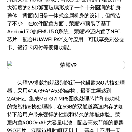
大弧度的2.5D弧面玻璃形成了一个十分圆润的机身
整体。背面依旧是一体式金属机身的设计，但简洁
了不少。在软件配置方面，荣耀V9预装了基于
Android 7.0的EMUI 5.0系统。荣耀V9还内置了NFC
芯片，配合HUAWEI PAY支付应用，可以享受刷公交
卡、银行卡闪付等便捷功能。
荣耀V9搭载旗舰级别的新一代麒麟960八核处理
器，采用4*A73+4*A53的架构，最高主频达到
2.4GHz。集成Mali G71 MP8图像处理芯片和低功耗
的微智核i6协处理器，在6GB的双通道高速内存的加
持下给用户带来强悍的性能和持久的续航体验。荣
耀内置4000mAh大容量电池，配合高效节能的麒麟
960芯片，实际待机时间1天以上，基本上不用一天