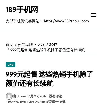
跳
189手机网
转
到
内
大型手机资讯类网站！ https://www.189shouji.com
容
首页
热门品牌
vivo
2017
999元起售 这些热销手机除了颜值还有长续航
vivo
999元起售 这些热销手机除了
颜值还有长续航
由 dawei
7 月 23, 2017
没有评论
#
OPPO R9s
#
vivo X9Plus
#
荣耀V9
#
魅