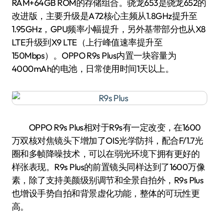
RAM+64GB ROM的存储组合。骁龙653是骁龙652的
改进版，主要升级是A72核心主频从1.8GHz提升至
1.95GHz，GPU频率小幅提升，另外基带部分也从X8
LTE升级到X9 LTE（上行峰值速率提升至
150Mbps）。OPPO R9s Plus内置一块容量为
4000mAh的电池，日常使用时间1天以上。
OPPO R9s Plus相对于R9s有一定改变，在1600
万双核对焦镜头下增加了OIS光学防抖，配合F/1.7光
圈和多帧降噪技术，可以在弱光环境下拥有更好的
样张表现。R9s Plus的前置镜头同样达到了1600万像
素，除了支持美颜级别调节和全景自拍外，R9s Plus
也增设手势自拍和背景虚化功能，整体的可玩性更
高。