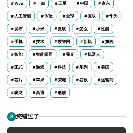
Vivo
一加
三星
中国
京东
人工智能
体验
全球
区块
华为
发布
小米
微软
怎么
性能
手机
技术
数智网
新机
旗舰
智能
智能家居
曝光
机器人
正式
游戏
科技
系列
美国
芯片
苹果
荣耀
谷歌
运营商
骁龙
高通
魅族
您错过了