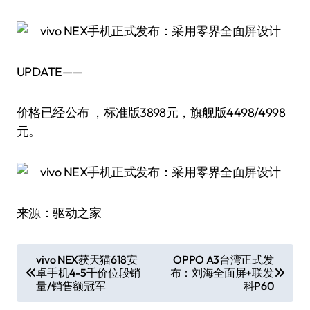
UPDATE——
价格已经公布 ，标准版3898元，旗舰版4498/4998
元。
来源：驱动之家
文
vivo NEX获天猫618安
OPPO A3台湾正式发
卓手机4-5千价位段销
布：刘海全面屏+联发
章
量/销售额冠军
科P60
导