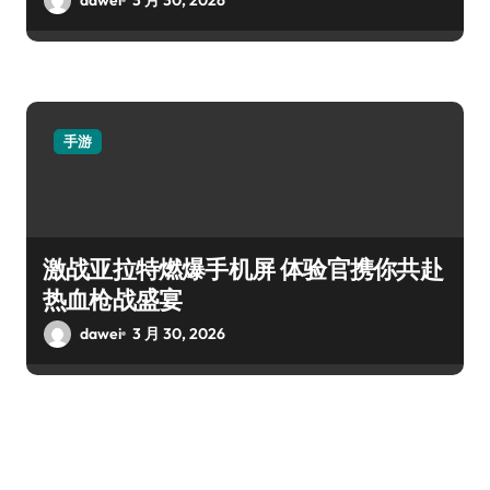
手游
激战亚拉特燃爆手机屏 体验官携你共赴
热血枪战盛宴
dawei
3 月 30, 2026