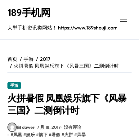
跳
189手机网
转
到
内
大型手机资讯类网站！ https://www.189shouji.com
容
首页
手游
2017
火拼暑假 凤凰娱乐旗下《风暴三国》二测倒计时
手游
火拼暑假 凤凰娱乐旗下《风暴
三国》二测倒计时
由 dawei
7 月 18, 2017
没有评论
#
凤凰
#
娱乐
#
旗下
#
暑假
#
火拼
#
风暴