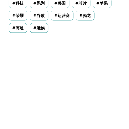
科技
系列
美国
芯片
苹果
荣耀
谷歌
运营商
骁龙
高通
魅族