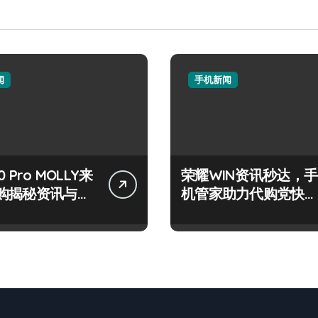
闻
手机新闻
 Pro MOLLY来
荣耀WIN资讯秒达，手
购揭秘资讯与超
机管家助力代购党快人
技巧
一步！