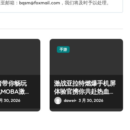
：bqsm@foxmail.com，我们将及时予以处理。
手游
者带你畅玩
激战亚拉特燃爆手机屏
战MOBA激
体验官携你共赴热血枪
战盛宴
月 30, 2026
dawei
3 月 30, 2026