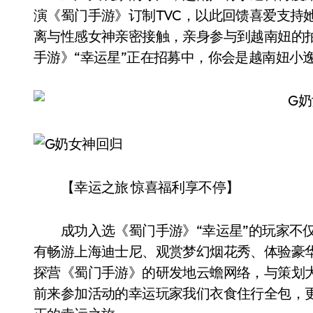
演《蜀门手游》订制TVC，以此回馈喜爱支持
离与性感女神亲密接触，亲身参与到越南妞的
手游》“幸运星”正在招募中，你会是越南妞小
【幸运之旅 惊喜福利享不停】
成功入选《蜀门手游》“幸运星”的玩家不仅
有畅游上海迪士尼、观赏梦幻烟花秀、体验豪
探营《蜀门手游》的研发地云蟾网络，与策划
前来参加活动的幸运玩家我们衣食住行全包，