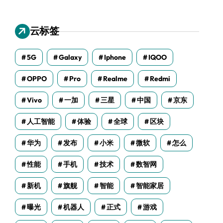
云标签
5G
Galaxy
Iphone
IQOO
OPPO
Pro
Realme
Redmi
Vivo
一加
三星
中国
京东
人工智能
体验
全球
区块
华为
发布
小米
微软
怎么
性能
手机
技术
数智网
新机
旗舰
智能
智能家居
曝光
机器人
正式
游戏