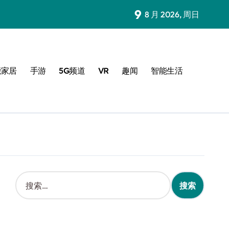
9
8 月 2026, 周日
能家居
手游
5G频道
VR
趣闻
智能生活
搜
索
：