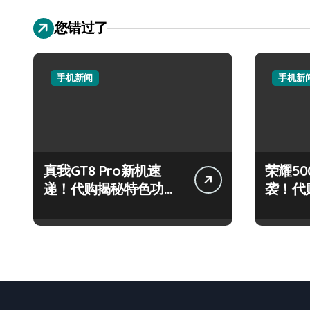
您错过了
手机新闻
手机新
真我GT8 Pro新机速
荣耀500
递！代购揭秘特色功
袭！代
能，抢先看！
炫玩机