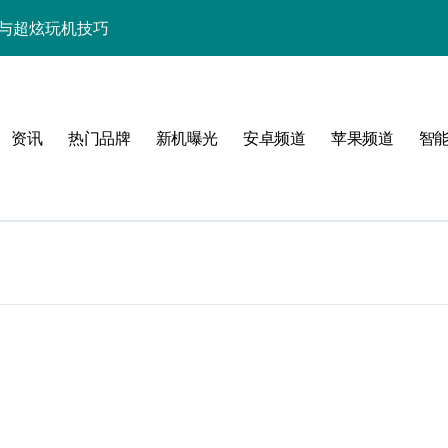
资讯与超炫玩机技巧
快人一步！
点，代购速递抢先知！
资讯
热门品牌
新机曝光
安卓频道
苹果频道
智
览+超实用技巧大放送！
置，一文速览！
亮点玩法全攻略
，代购优惠速来抢！
，代购抢先揭秘！
新科技新亮点！
功能，抢先看！