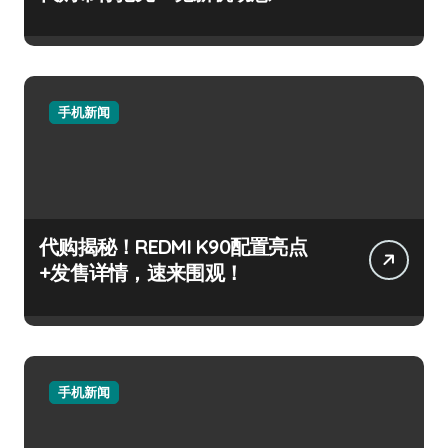
手机新闻
代购揭秘！REDMI K90配置亮点
+发售详情，速来围观！
手机新闻