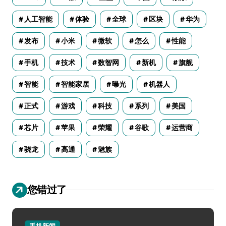
人工智能
体验
全球
区块
华为
发布
小米
微软
怎么
性能
手机
技术
数智网
新机
旗舰
智能
智能家居
曝光
机器人
正式
游戏
科技
系列
美国
芯片
苹果
荣耀
谷歌
运营商
骁龙
高通
魅族
您错过了
手机新闻