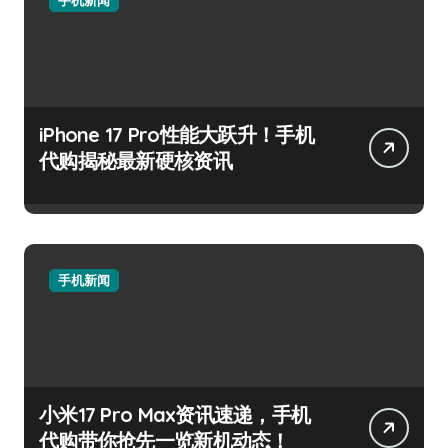
iPhone 17 Pro性能大跃升！手机
代购揭秘最新硬核资讯
手机新闻
小米17 Pro Max资讯速递，手机
代购带你抢先一览新机动态！