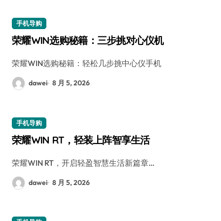
手机导购
荣耀WIN选购秘籍：三步挑对心仪机
荣耀WIN选购秘籍：轻松几步挑中心仪手机
dawei
8 月 5, 2026
手机导购
荣耀WIN RT，轻装上阵智享生活
荣耀WIN RT，开启轻盈智慧生活新篇章…
dawei
8 月 5, 2026