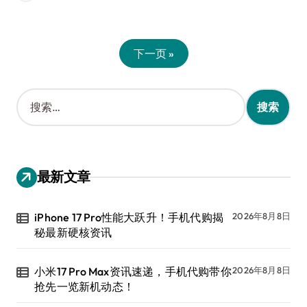
下一页 »
搜
索
：
最新文章
iPhone 17 Pro性能大跃升！手机代购揭
2026年8月8日
秘最新硬核资讯
小米17 Pro Max资讯速递，手机代购带你
2026年8月8日
抢先一览新机动态！