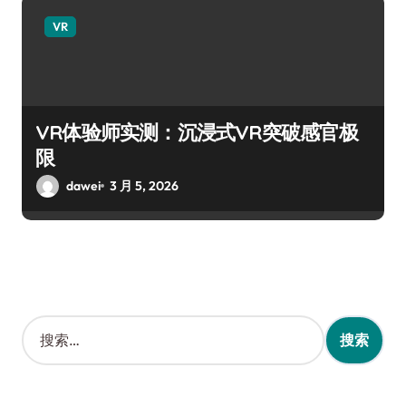
VR
VR体验师实测：沉浸式VR突破感官极
限
dawei
3 月 5, 2026
搜
索
：