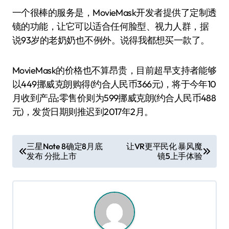
一个很棒的服务是，MovieMask开发者提供了定制透
镜的功能，让它可以适合任何脸型、视力人群，据
说93岁的老奶奶也不例外。说得我都想买一款了。
MovieMask的价格也不算昂贵，目前超早支持者能够
以449挪威克朗购得(约合人民币366元)，将于今年10
月收到产品;零售价则为599挪威克朗(约合人民币488
元)，发货日期则推迟到2017年2月。
文
三星Note 8确定8月底
让VR更平民化 暴风魔
发布 分批上市
镜5上手体验
章
导
航