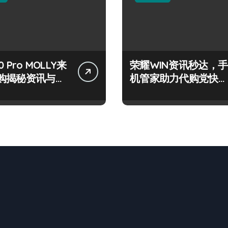
 Pro MOLLY来
荣耀WIN资讯秒达，手
购揭秘资讯与超
机管家助力代购党快人
技巧
一步！