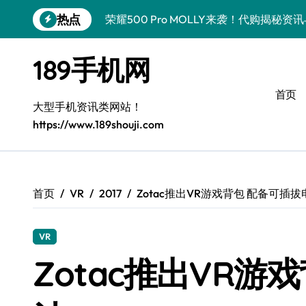
跳
热点
荣耀500 Pro MOLLY来袭！代购揭秘
转
到
荣耀WIN资讯秒达，手机管家助力代购党
内
189手机网
容
vivo S50 Pro mini来袭！小屏旗舰亮
首页
OPPO Find X9 Pro代购揭秘：亮点速
大型手机资讯类网站！
https://www.189shouji.com
手机代购揭秘：REDMI K90超全亮点配
OPPO Find X9抢先看！代购揭秘新机
华为nova15 Ultra新资讯：新功能解锁
首页
VR
2017
Zotac推出VR游戏背包 配备可插拔
三星Galaxy Z Fold7来袭！折叠屏革新
VR
三星Galaxy Z Fold7来袭！代购揭秘创
Zotac推出VR游
真我GT8 Pro新机速递！代购揭秘特色