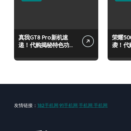
真我GT8 Pro新机速
荣耀500
递！代购揭秘特色功
袭！代
能，抢先看！
炫玩机
友情链接：
182手机网
91手机网
手机网
手机网