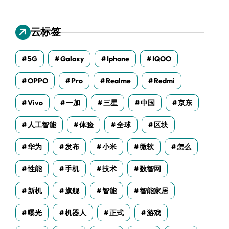
云标签
5G
Galaxy
Iphone
IQOO
OPPO
Pro
Realme
Redmi
Vivo
一加
三星
中国
京东
人工智能
体验
全球
区块
华为
发布
小米
微软
怎么
性能
手机
技术
数智网
新机
旗舰
智能
智能家居
曝光
机器人
正式
游戏