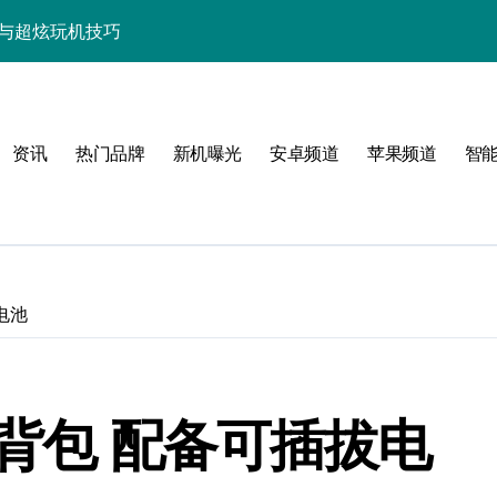
资讯与超炫玩机技巧
快人一步！
点，代购速递抢先知！
资讯
热门品牌
新机曝光
安卓频道
苹果频道
智
览+超实用技巧大放送！
置，一文速览！
亮点玩法全攻略
，代购优惠速来抢！
电池
，代购抢先揭秘！
新科技新亮点！
戏背包 配备可插拔电
功能，抢先看！