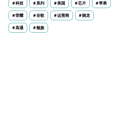
科技
系列
美国
芯片
苹果
荣耀
谷歌
运营商
骁龙
高通
魅族