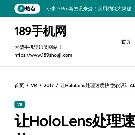
跳
热点
小米17 Pro新资讯来袭！实用功能大揭
转
到
vivo S50新功能大揭秘！限时优惠，代
内
189手机网
容
三星Galaxy S26来袭！代购揭秘创新科
首页
三星Galaxy Z Fold7抢先剧透！手机管
大型手机资讯类网站！
https://www.189shouji.com
S25 Ultra颜值炸裂！定制主题潮翻天
S24+上新！解锁手机美化神器
S26+颜值暴增！机皇美颜秘籍大公开
首页
VR
2017
让HoloLens处理速度快 微软设计A
A56 5G新机登场，三星风尚来了！
VR
Galaxy Z Flip6登场，折叠潮味十足！
让HoloLens处理
vivo S50 Pro mini到货！迷你机身，