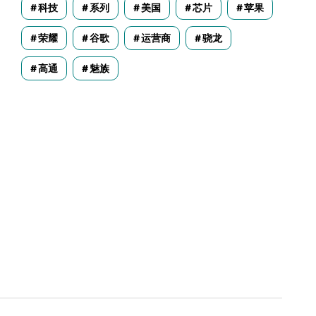
科技
系列
美国
芯片
苹果
荣耀
谷歌
运营商
骁龙
高通
魅族