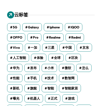
云标签
5G
Galaxy
Iphone
IQOO
OPPO
Pro
Realme
Redmi
Vivo
一加
三星
中国
京东
人工智能
体验
全球
区块
华为
发布
小米
微软
怎么
性能
手机
技术
数智网
新机
旗舰
智能
智能家居
曝光
机器人
正式
游戏