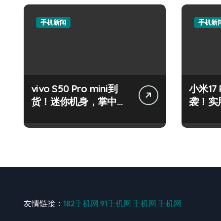
手机新闻
手机新
vivo S50 Pro mini到
小米17
货！迷你机身，掌中资
袭！实
讯轻触即达
代购抢
友情链接：
182手机网
91手机网
手机网
手机网