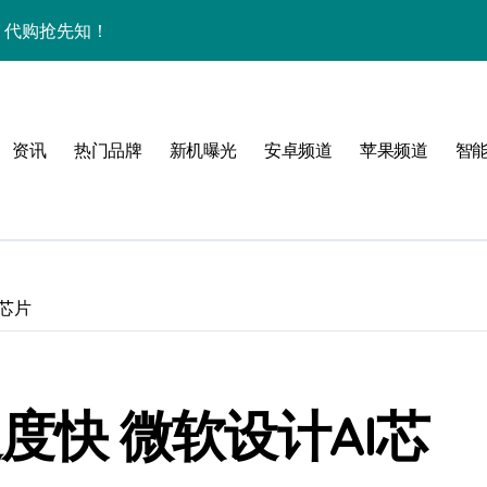
秘，代购抢先知！
购带你高效玩机！
技新亮点速围观
资讯
热门品牌
新机曝光
安卓频道
苹果频道
智
家揭秘折叠新惊喜
I芯片
速度快 微软设计AI芯
掌中资讯轻触即达