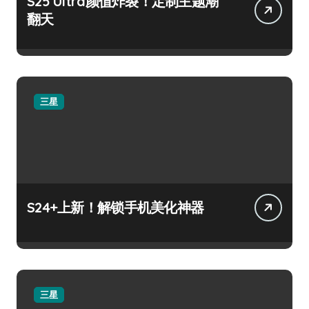
S25 Ultra颜值炸裂！定制主题潮
翻天
三星
S24+上新！解锁手机美化神器
三星