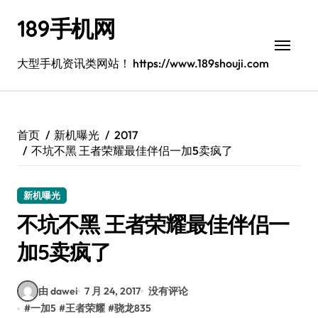
跳
189手机网
转
到
内
大型手机资讯类网站！ https://www.189shouji.com
容
首页
新机曝光
2017
不坑不黑 王者荣耀最佳伴侣一加5卖疯了
新机曝光
不坑不黑 王者荣耀最佳伴侣一
加5卖疯了
由 dawei
7 月 24, 2017
没有评论
#
一加5
#
王者荣耀
#
骁龙835