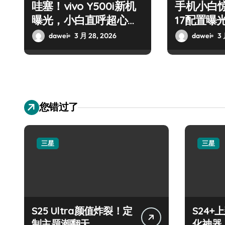
哇塞！vivo Y500i新机
手机小白惊了
曝光，小白直呼超心
17配置曝
动！
了！
dawei
3 月 28, 2026
dawei
3 
您错过了
三星
三星
S25 Ultra颜值炸裂！定
S24
制主题潮翻天
化神器