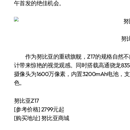
午首发的绝佳机会。
努比
作为努比亚的重磅旗舰，Z17的规格自然不能低
计带来惊艳的视觉观感。同时搭载高通骁龙835处
摄像头为1600万像素，内置3200mAh电池，支持
色。
努比亚Z17
[参考价格] 2799元起
[购买地址] 努比亚商城