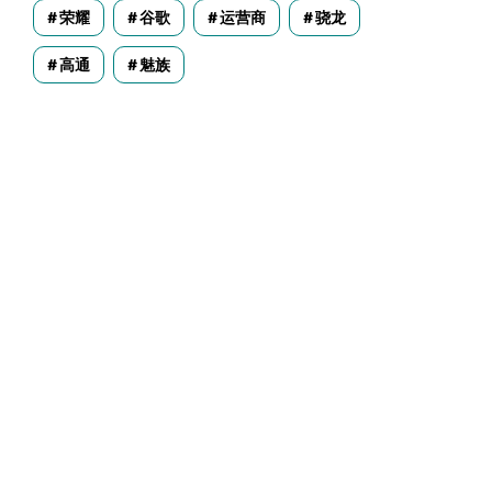
荣耀
谷歌
运营商
骁龙
高通
魅族