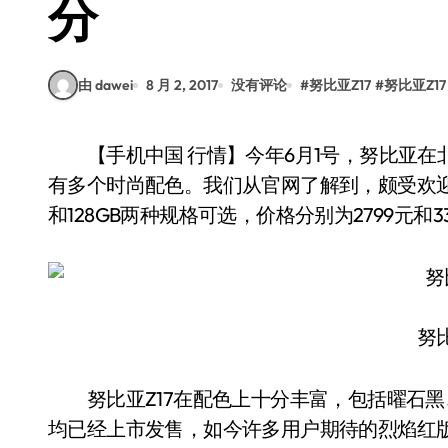
分
由 dawei
8 月 2, 2017
没有评论
#
努比亚Z17
#
努比亚Z1
【手机中国 行情】今年6月1号，努比亚在北京水立方发布了新一代无边框旗舰Z17，该机拥
有多个时尚配色。我们从官网了解到，颇受欢迎的
和128GB两种规格可选，价格分别为2799元和
努比
努比亚Z17在配色上十分丰富，包括曜石黑
均已经上市发售，如今许多用户期待的烈焰红