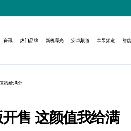
资讯
热门品牌
新机曝光
安卓频道
苹果频道
智
！
颜值我给满分
版开售 这颜值我给满