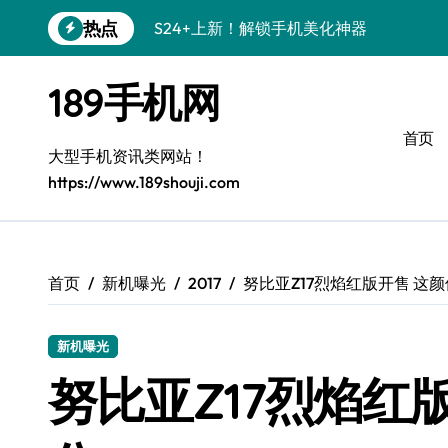
跳
热点
S24+上新！解锁手机美化神器
转
到
S26+颜值暴增！机皇美颜秘籍大公开
内
189手机网
容
A56 5G新机登场，三星风尚来了！
首页
Galaxy Z Flip6登场，折叠潮味十足！
大型手机资讯类网站！
https://www.189shouji.com
三星S26上手必学：个性化美化全攻略
S25美化秘籍：个性潮玩，炫酷一机搞定
C55 5G焕新秘籍：定制潮流就现在
首页
新机曝光
2017
努比亚Z17烈焰红版开售 这
Galaxy C55 5G登场，颜值巅峰来了！
新机曝光
S25+闪亮登场，这样打扮秒变焦点！
努比亚Z17烈焰红
S25 Ultra颜值炸裂！定制主题潮翻天