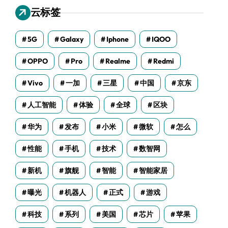
云标签
5G
Galaxy
Iphone
IQOO
OPPO
Pro
Realme
Redmi
Vivo
一加
三星
中国
京东
人工智能
体验
全球
区块
华为
发布
小米
微软
怎么
性能
手机
技术
数智网
新机
旗舰
智能
智能家居
曝光
机器人
正式
游戏
科技
系列
美国
芯片
苹果