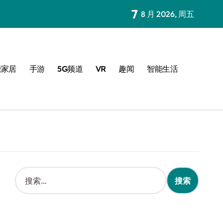
7
8 月 2026, 周五
能家居
手游
5G频道
VR
趣闻
智能生活
搜
索
：