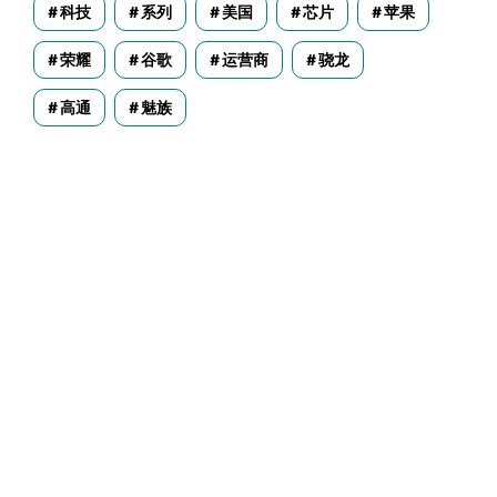
科技
系列
美国
芯片
苹果
荣耀
谷歌
运营商
骁龙
高通
魅族