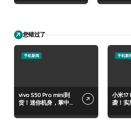
您错过了
手机新闻
手机新
vivo S50 Pro mini到
小米17
货！迷你机身，掌中资
袭！实
讯轻触即达
代购抢