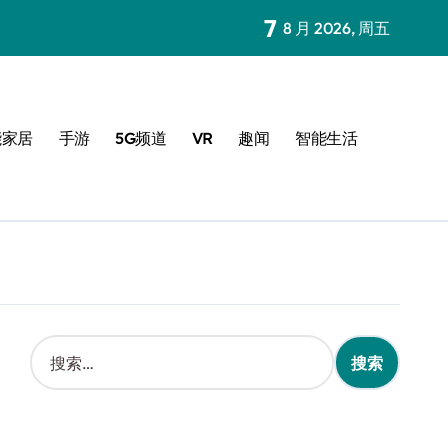
7
8 月 2026, 周五
能家居
手游
5G频道
VR
趣闻
智能生活
搜
索
：