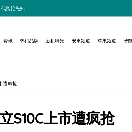
秘，代购抢先知！
购带你高效玩机！
技新亮点速围观
资讯
热门品牌
新机曝光
安卓频道
苹果频道
智
家揭秘折叠新惊喜
上市遭疯抢
立S10C上市遭疯抢
掌中资讯轻触即达