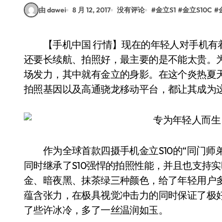
由 dawei
8 月 12, 2017
没有评论
#
金立S1
#
金立S10C
#
【手机中国 行情】现在的年轻人对手机有着极为苛刻的要求，手机不但要颜值高、性能强，
还要长续航、拍照好，最主要的是不能太贵。
场发力，其中就有金立的身影。在这个炎热夏天
拍照基因以及高通骁龙移动平台，都让其成为
作为全球首款四摄手机金立S10的“同门师弟”
同时继承了S10强悍的拍照性能，并且也支持实
金、暗夜黑、抹茶绿三种颜色，给了年轻用户多
蕴含张力，在极具视觉冲击力的同时保证了极
了些许冰冷，多了一丝温润如玉。