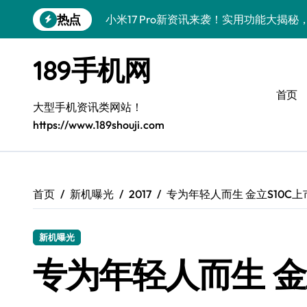
跳
热点
小米17 Pro新资讯来袭！实用功能大揭
转
到
vivo S50新功能大揭秘！限时优惠，代
内
189手机网
容
三星Galaxy S26来袭！代购揭秘创新科
首页
三星Galaxy Z Fold7抢先剧透！手机管
大型手机资讯类网站！
https://www.189shouji.com
S25 Ultra颜值炸裂！定制主题潮翻天
S24+上新！解锁手机美化神器
S26+颜值暴增！机皇美颜秘籍大公开
首页
新机曝光
2017
专为年轻人而生 金立S10C
A56 5G新机登场，三星风尚来了！
新机曝光
Galaxy Z Flip6登场，折叠潮味十足！
专为年轻人而生 金
vivo S50 Pro mini到货！迷你机身，