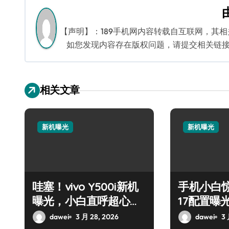
导
航
【声明】：189手机网内容转载自互联网，其
如您发现内容存在版权问题，请提交相关链接至邮箱
相关文章
新机曝光
新机曝光
哇塞！vivo Y500i新机
手机小白惊了
曝光，小白直呼超心
17配置曝
动！
了！
dawei
3 月 28, 2026
dawei
3 