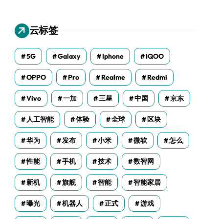
云标签
5G
Galaxy
Iphone
IQOO
OPPO
Pro
Realme
Redmi
Vivo
一加
三星
中国
京东
人工智能
体验
全球
区块
华为
发布
小米
微软
怎么
性能
手机
技术
数智网
新机
旗舰
智能
智能家居
曝光
机器人
正式
游戏