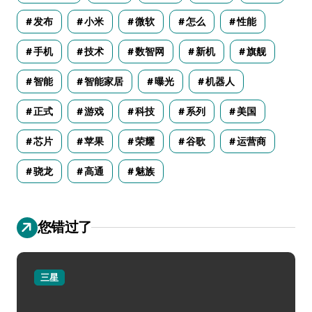
发布
小米
微软
怎么
性能
手机
技术
数智网
新机
旗舰
智能
智能家居
曝光
机器人
正式
游戏
科技
系列
美国
芯片
苹果
荣耀
谷歌
运营商
骁龙
高通
魅族
您错过了
三星