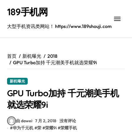
跳
189手机网
转
到
内
大型手机资讯类网站！ https://www.189shouji.com
容
首页
新机曝光
2018
GPU Turbo加持 千元潮美手机就选荣耀9i
新机曝光
GPU Turbo加持 千元潮美手机
就选荣耀9i
由 dawei
7 月 2, 2018
没有评论
#
华为千元机
#
荣
#
荣耀9i
#
荣耀手机