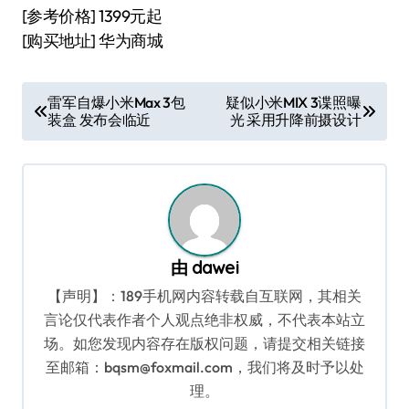
[参考价格] 1399元起
[购买地址] 华为商城
文
雷军自爆小米Max 3包
疑似小米MIX 3谍照曝
装盒 发布会临近
光 采用升降前摄设计
章
导
航
由
dawei
【声明】：189手机网内容转载自互联网，其相关
言论仅代表作者个人观点绝非权威，不代表本站立
场。如您发现内容存在版权问题，请提交相关链接
至邮箱：bqsm@foxmail.com，我们将及时予以处
理。