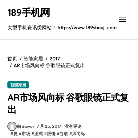
跳
189手机网
转
到
内
大型手机资讯类网站！ https://www.189shouji.com
容
首页
智能家居
2017
AR市场风向标 谷歌眼镜正式复出
智能家居
AR市场风向标 谷歌眼镜正式复
出
由 dawei
7 月 25, 2017
没有评论
#
复
#
市场
#
正式
#
眼镜
#
谷歌
#
风向标