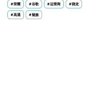
荣耀
谷歌
运营商
骁龙
高通
魅族