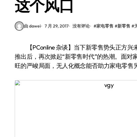
这个风口
由 dawei
7 月 29, 2017
没有评论
#
家电零售
#
新零售
#
【PConline 杂谈】当下新零售势头正方兴未艾，Amazon Go、淘咖啡、缤果盒子等无人商店
推出后，再次掀起“新零售时代”的热潮。面对
旺的严峻局面，无人化概念能否助力家电零售