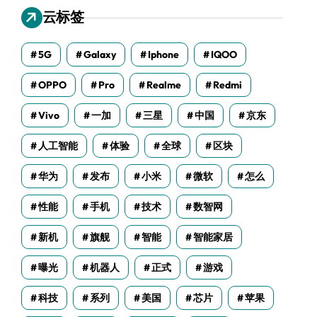
云标签
5G
Galaxy
Iphone
IQOO
OPPO
Pro
Realme
Redmi
Vivo
一加
三星
中国
京东
人工智能
体验
全球
区块
华为
发布
小米
微软
怎么
性能
手机
技术
数智网
新机
旗舰
智能
智能家居
曝光
机器人
正式
游戏
科技
系列
美国
芯片
苹果