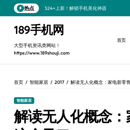
跳
热点
S24+上新！解锁手机美化神器
转
到
S26+颜值暴增！机皇美颜秘籍大公开
内
189手机网
容
A56 5G新机登场，三星风尚来了！
首页
Galaxy Z Flip6登场，折叠潮味十足！
大型手机资讯类网站！
https://www.189shouji.com
三星S26上手必学：个性化美化全攻略
S25美化秘籍：个性潮玩，炫酷一机搞定
C55 5G焕新秘籍：定制潮流就现在
首页
智能家居
2017
解读无人化概念：家电新零
Galaxy C55 5G登场，颜值巅峰来了！
智能家居
S25+闪亮登场，这样打扮秒变焦点！
解读无人化概念：
S25 Ultra颜值炸裂！定制主题潮翻天