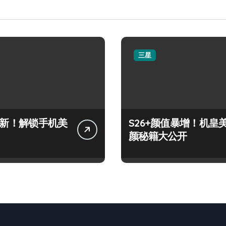
三星
+上新！解锁手机美
S26+颜值暴增！机皇
颜秘籍大公开