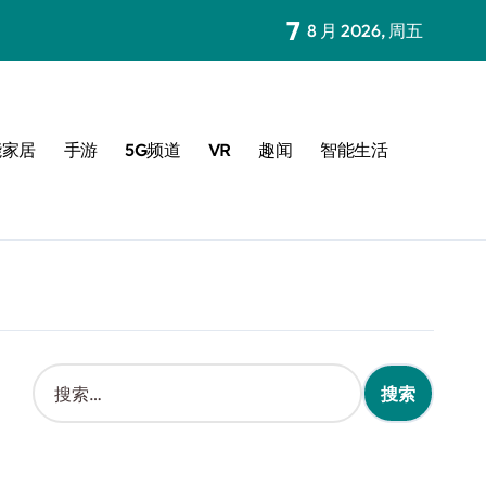
7
8 月 2026, 周五
能家居
手游
5G频道
VR
趣闻
智能生活
搜
索
：