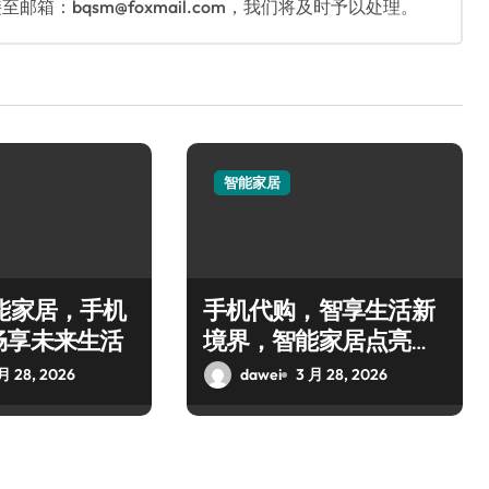
：bqsm@foxmail.com，我们将及时予以处理。
智能家居
能家居，手机
手机代购，智享生活新
畅享未来生活
境界，智能家居点亮日
常体验
月 28, 2026
dawei
3 月 28, 2026