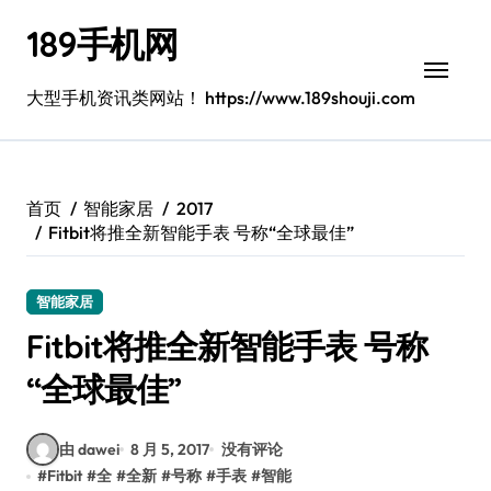
跳
189手机网
转
到
内
大型手机资讯类网站！ https://www.189shouji.com
容
首页
智能家居
2017
Fitbit将推全新智能手表 号称“全球最佳”
智能家居
Fitbit将推全新智能手表 号称
“全球最佳”
由 dawei
8 月 5, 2017
没有评论
#
Fitbit
#
全
#
全新
#
号称
#
手表
#
智能