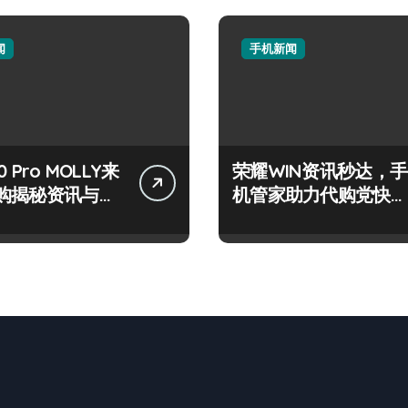
闻
手机新闻
 Pro MOLLY来
荣耀WIN资讯秒达，手
购揭秘资讯与超
机管家助力代购党快人
技巧
一步！