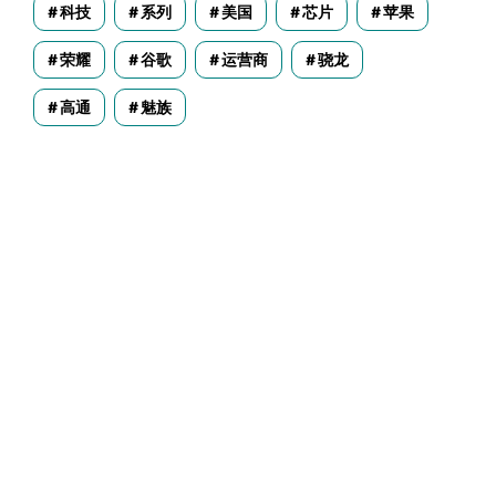
科技
系列
美国
芯片
苹果
荣耀
谷歌
运营商
骁龙
高通
魅族