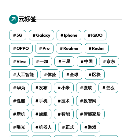
云标签
5G
Galaxy
Iphone
IQOO
OPPO
Pro
Realme
Redmi
Vivo
一加
三星
中国
京东
人工智能
体验
全球
区块
华为
发布
小米
微软
怎么
性能
手机
技术
数智网
新机
旗舰
智能
智能家居
曝光
机器人
正式
游戏