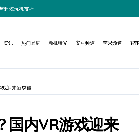
资讯与超炫玩机技巧
快人一步！
点，代购速递抢先知！
资讯
热门品牌
新机曝光
安卓频道
苹果频道
智
览+超实用技巧大放送！
置，一文速览！
亮点玩法全攻略
，代购优惠速来抢！
游戏迎来新突破
，代购抢先揭秘！
新科技新亮点！
？国内VR游戏迎来
功能，抢先看！