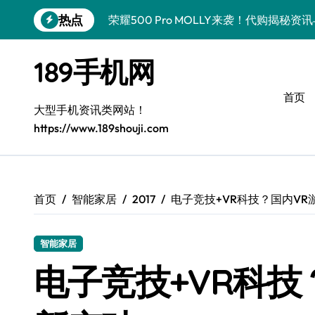
跳
热点
荣耀500 Pro MOLLY来袭！代购揭秘
转
到
荣耀WIN资讯秒达，手机管家助力代购党
内
189手机网
容
vivo S50 Pro mini来袭！小屏旗舰亮
首页
OPPO Find X9 Pro代购揭秘：亮点速
大型手机资讯类网站！
https://www.189shouji.com
手机代购揭秘：REDMI K90超全亮点配
OPPO Find X9抢先看！代购揭秘新机
华为nova15 Ultra新资讯：新功能解锁
首页
智能家居
2017
电子竞技+VR科技？国内VR
三星Galaxy Z Fold7来袭！折叠屏革新
智能家居
三星Galaxy Z Fold7来袭！代购揭秘创
电子竞技+VR科技
真我GT8 Pro新机速递！代购揭秘特色