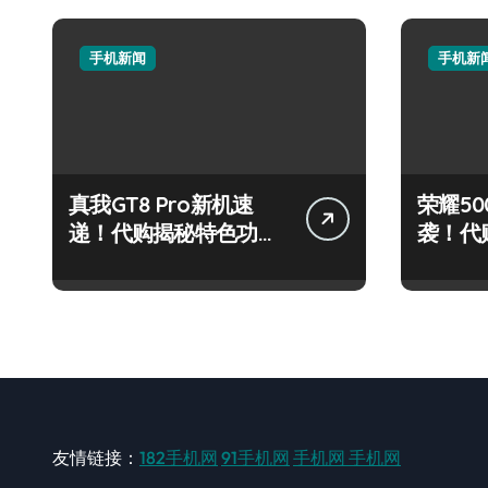
手机新闻
手机新
真我GT8 Pro新机速
荣耀500
递！代购揭秘特色功
袭！代
能，抢先看！
炫玩机
友情链接：
182手机网
91手机网
手机网
手机网