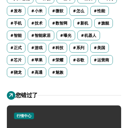
发布
小米
微软
怎么
性能
手机
技术
数智网
新机
旗舰
智能
智能家居
曝光
机器人
正式
游戏
科技
系列
美国
芯片
苹果
荣耀
谷歌
运营商
骁龙
高通
魅族
您错过了
行情中心