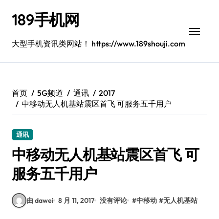
跳
189手机网
转
到
内
大型手机资讯类网站！ https://www.189shouji.com
容
首页
5G频道
通讯
2017
中移动无人机基站震区首飞 可服务五千用户
通讯
中移动无人机基站震区首飞 可
服务五千用户
由 dawei
8 月 11, 2017
没有评论
#
中移动
#
无人机基站