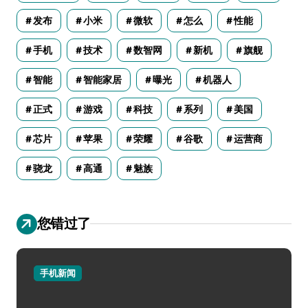
发布
小米
微软
怎么
性能
手机
技术
数智网
新机
旗舰
智能
智能家居
曝光
机器人
正式
游戏
科技
系列
美国
芯片
苹果
荣耀
谷歌
运营商
骁龙
高通
魅族
您错过了
手机新闻