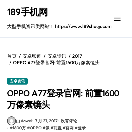
跳
189手机网
转
到
内
大型手机资讯类网站！ https://www.189shouji.com
容
首页
安卓频道
安卓资讯
2017
OPPO A77登录官网: 前置1600万像素镜头
安卓资讯
OPPO A77登录官网: 前置1600
万像素镜头
由 dawei
7 月 21, 2017
没有评论
#
1600万
#
OPPO
#
像
#
前置
#
官网
#
登录