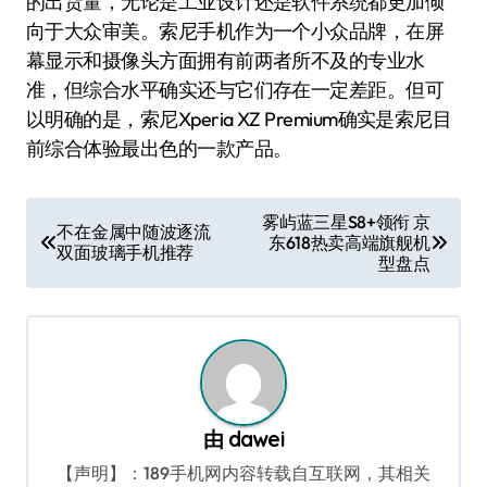
的出货量，无论是工业设计还是软件系统都更加倾
向于大众审美。索尼手机作为一个小众品牌，在屏
幕显示和摄像头方面拥有前两者所不及的专业水
准，但综合水平确实还与它们存在一定差距。但可
以明确的是，索尼Xperia XZ Premium确实是索尼目
前综合体验最出色的一款产品。
文
雾屿蓝三星S8+领衔 京
不在金属中随波逐流
东618热卖高端旗舰机
章
双面玻璃手机推荐
型盘点
导
航
由
dawei
【声明】：189手机网内容转载自互联网，其相关