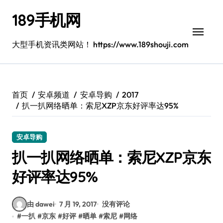
跳
189手机网
转
到
内
大型手机资讯类网站！ https://www.189shouji.com
容
首页
安卓频道
安卓导购
2017
扒一扒网络晒单：索尼XZP京东好评率达95%
安卓导购
扒一扒网络晒单：索尼XZP京东
好评率达95%
由 dawei
7 月 19, 2017
没有评论
#
一扒
#
京东
#
好评
#
晒单
#
索尼
#
网络