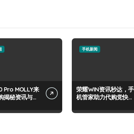
闻
手机新闻
 Pro MOLLY来
荣耀WIN资讯秒达，手
购揭秘资讯与超
机管家助力代购党快人
技巧
一步！