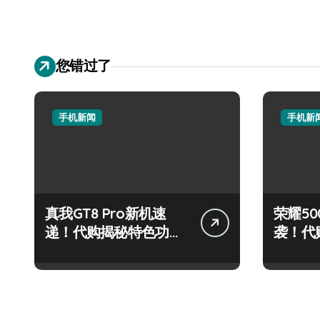
您错过了
手机新闻
手机新
真我GT8 Pro新机速
荣耀500
递！代购揭秘特色功
袭！代
能，抢先看！
炫玩机