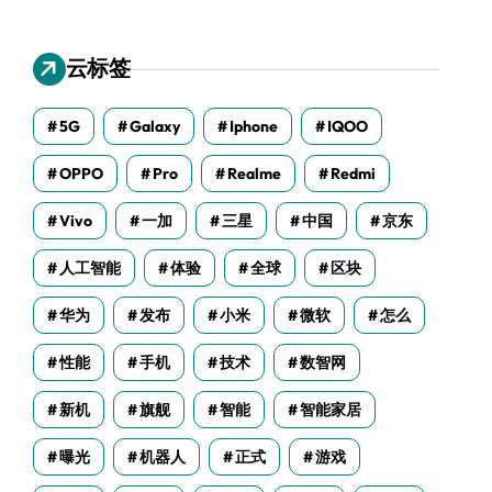
云标签
5G
Galaxy
Iphone
IQOO
OPPO
Pro
Realme
Redmi
Vivo
一加
三星
中国
京东
人工智能
体验
全球
区块
华为
发布
小米
微软
怎么
性能
手机
技术
数智网
新机
旗舰
智能
智能家居
曝光
机器人
正式
游戏