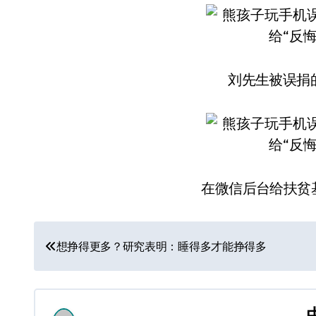
刘先生被误捐的
在微信后台给扶贫
文
想挣得更多？研究表明：睡得多才能挣得多
章
导