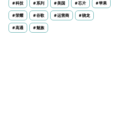
科技
系列
美国
芯片
苹果
荣耀
谷歌
运营商
骁龙
高通
魅族