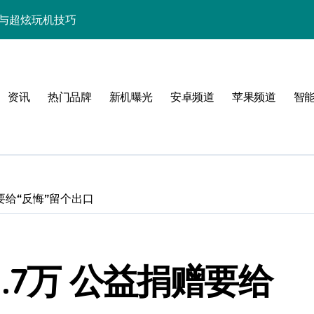
资讯与超炫玩机技巧
快人一步！
点，代购速递抢先知！
资讯
热门品牌
新机曝光
安卓频道
苹果频道
智
览+超实用技巧大放送！
置，一文速览！
亮点玩法全攻略
，代购优惠速来抢！
要给“反悔”留个出口
，代购抢先揭秘！
新科技新亮点！
.7万 公益捐赠要给
功能，抢先看！