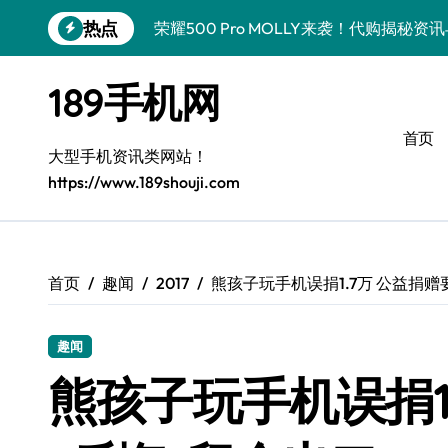
跳
热点
荣耀500 Pro MOLLY来袭！代购揭秘
转
到
荣耀WIN资讯秒达，手机管家助力代购党
内
189手机网
容
vivo S50 Pro mini来袭！小屏旗舰亮
首页
OPPO Find X9 Pro代购揭秘：亮点速
大型手机资讯类网站！
https://www.189shouji.com
手机代购揭秘：REDMI K90超全亮点配
OPPO Find X9抢先看！代购揭秘新机
华为nova15 Ultra新资讯：新功能解锁
首页
趣闻
2017
熊孩子玩手机误捐1.7万 公益捐赠
三星Galaxy Z Fold7来袭！折叠屏革新
趣闻
三星Galaxy Z Fold7来袭！代购揭秘创
熊孩子玩手机误捐1
真我GT8 Pro新机速递！代购揭秘特色