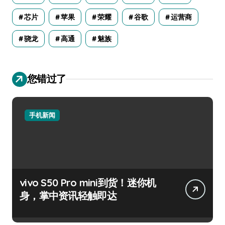
芯片
苹果
荣耀
谷歌
运营商
骁龙
高通
魅族
您错过了
手机新闻
vivo S50 Pro mini到货！迷你机
身，掌中资讯轻触即达