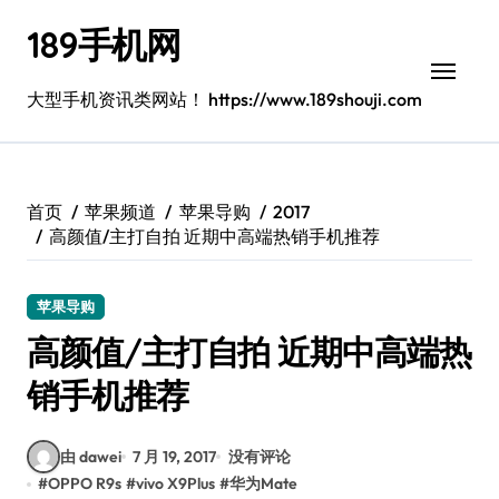
跳
189手机网
转
到
内
大型手机资讯类网站！ https://www.189shouji.com
容
首页
苹果频道
苹果导购
2017
高颜值/主打自拍 近期中高端热销手机推荐
苹果导购
高颜值/主打自拍 近期中高端热
销手机推荐
由 dawei
7 月 19, 2017
没有评论
#
OPPO R9s
#
vivo X9Plus
#
华为Mate