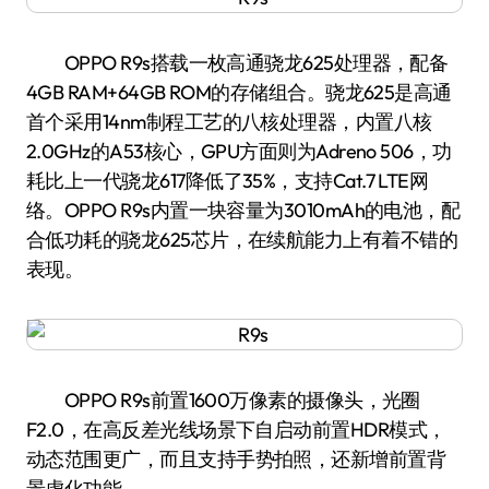
OPPO R9s搭载一枚高通骁龙625处理器，配备
4GB RAM+64GB ROM的存储组合。骁龙625是高通
首个采用14nm制程工艺的八核处理器，内置八核
2.0GHz的A53核心，GPU方面则为Adreno 506，功
耗比上一代骁龙617降低了35%，支持Cat.7 LTE网
络。OPPO R9s内置一块容量为3010mAh的电池，配
合低功耗的骁龙625芯片，在续航能力上有着不错的
表现。
OPPO R9s前置1600万像素的摄像头，光圈
F2.0，在高反差光线场景下自启动前置HDR模式，
动态范围更广，而且支持手势拍照，还新增前置背
景虚化功能。