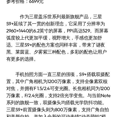
参考价格：6699元
作为三星盖乐世系列最新旗舰产品，三星
S9+延续了其一贯的创新理念，它采用了分辨率为
2960×1440的6.2英寸的屏幕，PPI高达529。而屏幕
弧度较上代更加平缓，视野增大，手感也更加舒
适。三星S9+的配色方案也同样丰富，带来了谜夜
黑、莱茵蓝、夕雾紫三种配色，多彩的配色让用户
有更多的选择。
手机拍照方面一直三星的强项，S9+搭载双摄配
置，其中广角相机为1200万像素，支持全像素双核
对焦，并拥有F 1.5/2.4可变光圈。长焦相机同为1200
万像素，F/2.4光圈，支持2倍光学变焦。与当前Note
系列的旗舰一致，双摄像头均搭载光学防抖功能。
三星S9+前置摄像头则为800万像素，支持广角自拍
和美颜自拍，并加入全新的可动表情“动态萌拍”模