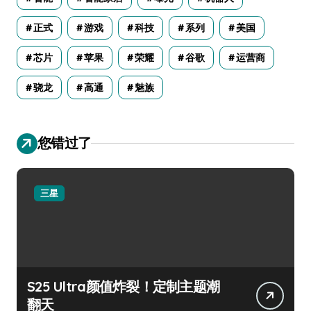
正式
游戏
科技
系列
美国
芯片
苹果
荣耀
谷歌
运营商
骁龙
高通
魅族
您错过了
三星
S25 Ultra颜值炸裂！定制主题潮
翻天