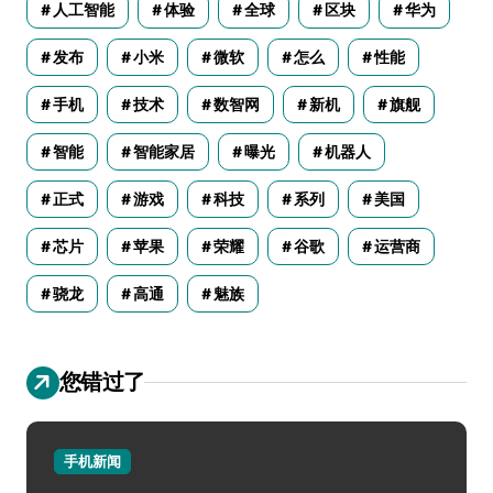
人工智能
体验
全球
区块
华为
发布
小米
微软
怎么
性能
手机
技术
数智网
新机
旗舰
智能
智能家居
曝光
机器人
正式
游戏
科技
系列
美国
芯片
苹果
荣耀
谷歌
运营商
骁龙
高通
魅族
您错过了
手机新闻