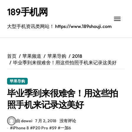
跳
189手机网
转
到
内
大型手机资讯类网站！ https://www.189shouji.com
容
首页
苹果频道
苹果导购
2018
毕业季到来很难舍！用这些拍照手机来记录这美好
苹果导购
毕业季到来很难舍！用这些拍
照手机来记录这美好
由 dawei
7 月 2, 2018
没有评论
#
iPhone 8
#
P20 Pro
#
S9
#
一加6