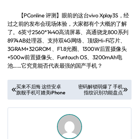
【PConline 评测】眼前的这台vivo Xplay3S，经
过之前的发布会现场体验，大家都有个大概的了解
了。6英寸2560*1440高清屏幕、高通骁龙800系列
8974AB处理器、支持双4G网络、顶级Hi-Fi芯片、
3GRAM+32GROM 、F1.8光圈、1300W后置摄像头
+500w前置摄像头、Funtouch OS、3200mAh电
池……它究竟能否代表最强的国产手机？
文
买来不后悔 这些安卓
密码解锁弱爆了 手机
旗舰手机可媲美iPhone
指纹识别功能盘点
章
导
航