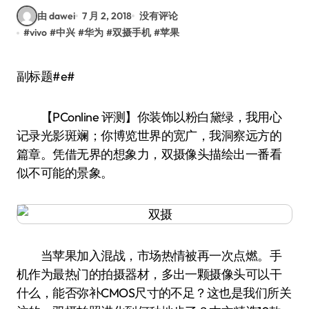
由 dawei
7 月 2, 2018
没有评论
#
vivo
#
中兴
#
华为
#
双摄手机
#
苹果
副标题#e#
【PConline 评测】你装饰以粉白黛绿，我用心
记录光影斑斓；你博览世界的宽广，我洞察远方的
篇章。凭借无界的想象力，双摄像头描绘出一番看
似不可能的景象。
当苹果加入混战，市场热情被再一次点燃。手
机作为最热门的拍摄器材，多出一颗摄像头可以干
什么，能否弥补CMOS尺寸的不足？这也是我们所关