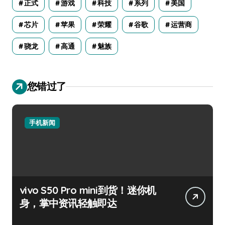
正式
游戏
科技
系列
美国
芯片
苹果
荣耀
谷歌
运营商
骁龙
高通
魅族
您错过了
手机新闻
vivo S50 Pro mini到货！迷你机
身，掌中资讯轻触即达