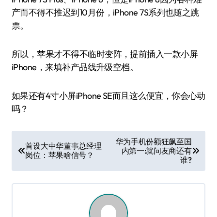
产而不得不推迟到10月份，iPhone 7S系列也随之跳
票。
所以，苹果才不得不临时变阵，提前插入一款小屏
iPhone，来填补产品线升级空档。
如果还有4寸小屏iPhone SE而且这么便宜，你会心动
吗？
文
华为手机份额狂飙至国
首设大中华董事总经理
内第一:就问友商还有
章
岗位：苹果啥信号？
谁?
导
航