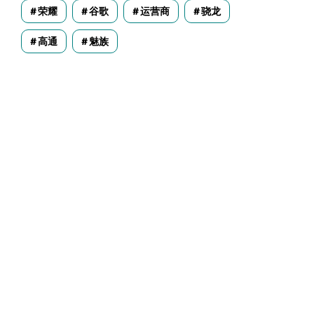
荣耀
谷歌
运营商
骁龙
高通
魅族