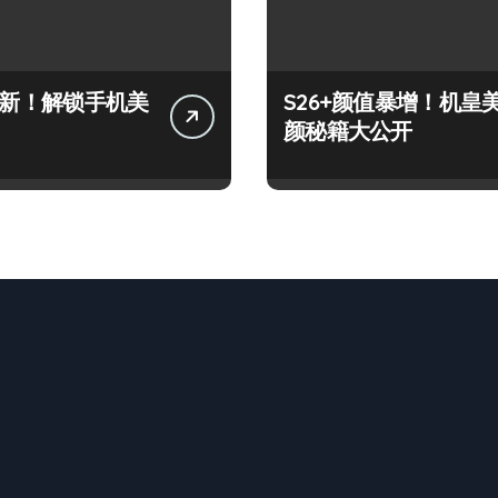
+上新！解锁手机美
S26+颜值暴增！机皇
颜秘籍大公开