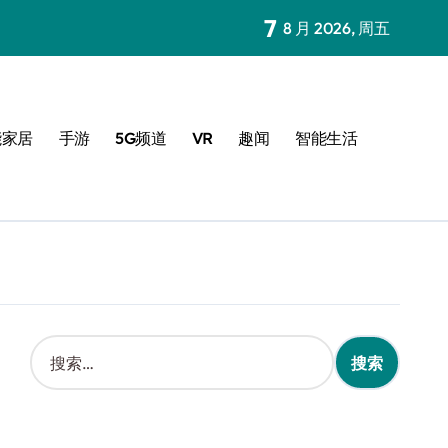
7
8 月 2026, 周五
能家居
手游
5G频道
VR
趣闻
智能生活
搜
索
：