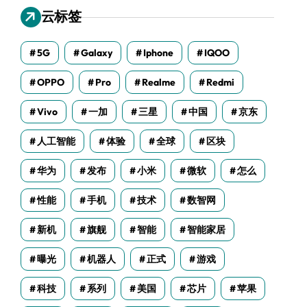
云标签
5G
Galaxy
Iphone
IQOO
OPPO
Pro
Realme
Redmi
Vivo
一加
三星
中国
京东
人工智能
体验
全球
区块
华为
发布
小米
微软
怎么
性能
手机
技术
数智网
新机
旗舰
智能
智能家居
曝光
机器人
正式
游戏
科技
系列
美国
芯片
苹果