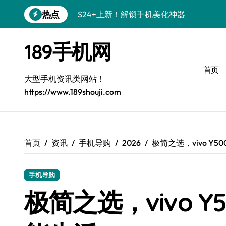
跳
热点
S26+颜值暴增！机皇美颜秘籍大公开
转
到
A56 5G新机登场，三星风尚来了！
内
189手机网
容
Galaxy Z Flip6登场，折叠潮味十足！
首页
三星S26上手必学：个性化美化全攻略
大型手机资讯类网站！
https://www.189shouji.com
S25美化秘籍：个性潮玩，炫酷一机搞定
C55 5G焕新秘籍：定制潮流就现在
Galaxy C55 5G登场，颜值巅峰来了！
首页
资讯
手机导购
2026
极简之选，vivo Y
S25+闪亮登场，这样打扮秒变焦点！
手机导购
S25 Ultra颜值炸裂！定制主题潮翻天
极简之选，vivo 