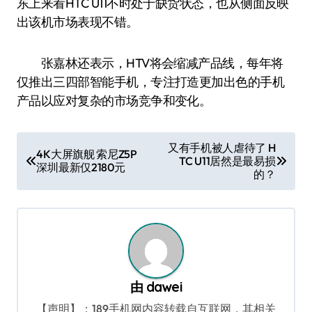
东上来看HTC U11不时处于缺货状态，也从侧面反映
出该机市场表现不错。
张嘉林还表示，HTV将会缩减产品线，每年将
仅推出三四部智能手机，专注打造更加出色的手机
产品以应对复杂的市场竞争和变化。
文
又有手机被人虐待了 H
4K大屏旗舰 索尼Z5P
TC U11居然是最易损
章
深圳最新仅2180元
的？
导
航
由
dawei
【声明】：189手机网内容转载自互联网，其相关