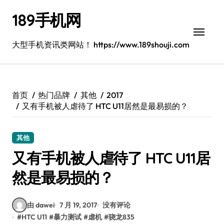
跳
189手机网
转
到
内
大型手机资讯类网站！ https://www.189shouji.com
容
首页
热门品牌
其他
2017
又有手机被人虐待了 HTC U11居然是最易损的？
其他
又有手机被人虐待了 HTC U11居
然是最易损的？
由 dawei
7 月 19, 2017
没有评论
#
HTC U11
#
暴力测试
#
虐机
#
骁龙835