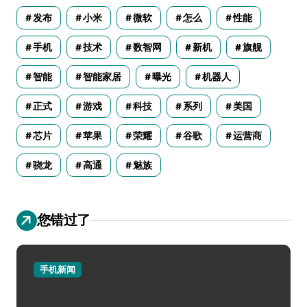
发布
小米
微软
怎么
性能
手机
技术
数智网
新机
旗舰
智能
智能家居
曝光
机器人
正式
游戏
科技
系列
美国
芯片
苹果
荣耀
谷歌
运营商
骁龙
高通
魅族
您错过了
手机新闻