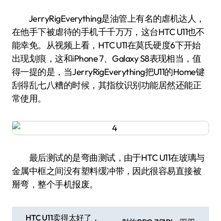
JerryRigEverything是油管上有名的虐机达人，
在他手下被虐待的手机千千万万，这台HTC U11也不
能幸免。从视频上看，HTC U11在莫氏硬度6下开始
出现划痕，这和iPhone 7、Galaxy S8表现相当，值
得一提的是，当JerryRigEverything把U11的Home键
刮得乱七八糟的时候，其指纹识别功能居然还能正
常使用。
最后测试的是弯曲测试，由于HTC U11在玻璃与
金属中框之间没有塑料缓冲带，因此很容易直接被
掰弯，整个手机报废。
文
HTC U11卖得太好了，