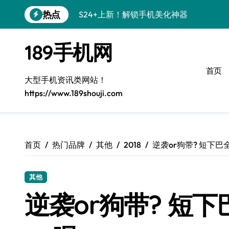
跳
热点
S24+上新！解锁手机美化神器
转
到
S26+颜值暴增！机皇美颜秘籍大公开
内
189手机网
容
A56 5G新机登场，三星风尚来了！
首页
Galaxy Z Flip6登场，折叠潮味十足！
大型手机资讯类网站！
https://www.189shouji.com
三星S26上手必学：个性化美化全攻略
S25美化秘籍：个性潮玩，炫酷一机搞定
C55 5G焕新秘籍：定制潮流就现在
首页
热门品牌
其他
2018
逆袭or狗带? 短下巴全金属
Galaxy C55 5G登场，颜值巅峰来了！
其他
S25+闪亮登场，这样打扮秒变焦点！
逆袭or狗带? 短下
S25 Ultra颜值炸裂！定制主题潮翻天