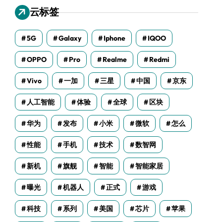
云标签
5G
Galaxy
Iphone
IQOO
OPPO
Pro
Realme
Redmi
Vivo
一加
三星
中国
京东
人工智能
体验
全球
区块
华为
发布
小米
微软
怎么
性能
手机
技术
数智网
新机
旗舰
智能
智能家居
曝光
机器人
正式
游戏
科技
系列
美国
芯片
苹果