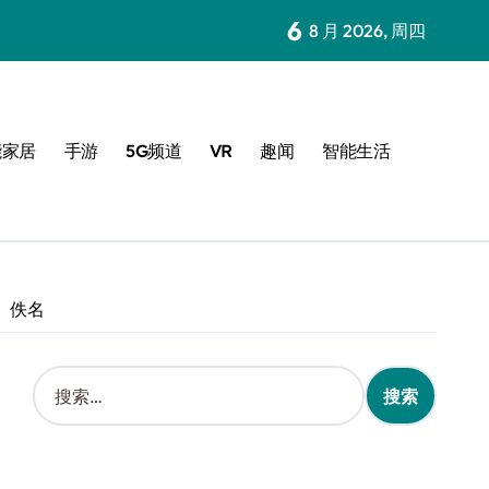
6
8 月 2026, 周四
能家居
手游
5G频道
VR
趣闻
智能生活
： 佚名
搜
索
：