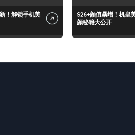
+上新！解锁手机美
S26+颜值暴增！机皇
颜秘籍大公开