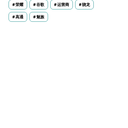
荣耀
谷歌
运营商
骁龙
高通
魅族