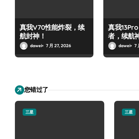
真我V70性能炸裂，续
真我13Pr
航封神！
者，续航
dawei
7 月 27, 2026
dawei
7 
您错过了
三星
三星