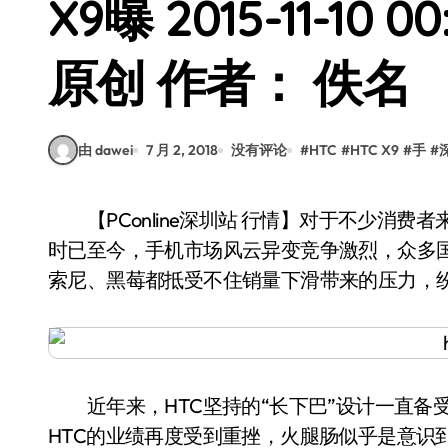
X9曝 2015-11-10 
原创 作者： 佚名
由 dawei
7 月 2, 2018
没有评论
#
HTC
#
HTC X9
#
手
#
【PConline深圳站 行情】对于不少消费者来说，多年前HTC都是接触安卓手机的第一首选，
时已至今，手机市场风云异变竞争激烈，众多
索尼、黑莓都抵受不住销量下滑带来的压力，
近年来，HTC坚持的“长下巴”设计一直备
HTC的业绩再度受到重挫，火腿肠似乎是意识到再