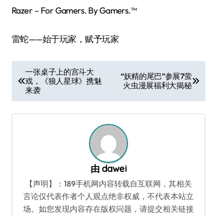
Razer – For Gamers. By Gamers.™
雷蛇——始于玩家，赋予玩家
文
一张桌子上的宫斗大
“妖精的尾巴”参展7萤
戏，《狼人星球》携魅
章
火虫漫展福利大揭秘
来袭
导
航
由
dawei
【声明】：189手机网内容转载自互联网，其相关
言论仅代表作者个人观点绝非权威，不代表本站立
场。如您发现内容存在版权问题，请提交相关链接