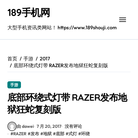
跳
189手机网
转
到
内
大型手机资讯类网站！ https://www.189shouji.com
容
首页
手游
2017
底部环绕式灯带 RAZER发布地狱狂蛇复刻版
手游
底部环绕式灯带 RAZER发布地
狱狂蛇复刻版
由 dawei
7 月 20, 2017
没有评论
#
RAZER
#
发布
#
地狱
#
底部
#
式灯
#
环绕